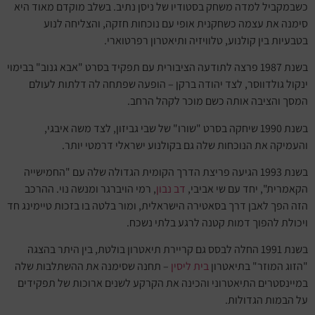
כשבמקביל למדה משחק בסטודיו של ניסן נתיב. בשלב מוקדם מאוד היא
סימנה את עצמה כשחקנית אופי עם נוכחות חזקה, והצליחה לנוע
בטבעיות בין קולנוע, טלוויזיה ותיאטרון רפרטוארי.
בשנת 1987 פרצה לתודעה הציבורית עם תפקיד בסרט "אבא גנוב" בבימוי
ינקול גולדווסר, לצד יהודה ברקן – הופעה שפתחה לה דלתות לעולם
המסך והציבה אותה כשם מוכר לקהל הרחב.
בשנת 1990 שיחקה בסרט "שורו" של שבי גביזון, לצד משה איבגי,
והעמיקה את הנוכחות שלה גם בקולנוע ישראלי דרמטי יותר.
בשנת 1993 הגיעה פריצת הדרך הקומית הגדולה שלה עם "החמישייה
הקאמרית", יחד עם שי אביבי,
דב נבון
, רמי הויברגר ומנשה נוי. ההרכב
הזה הפך לאבן דרך בסאטירה הישראלית, ומור בלטה בו בזכות טיימינג חד
ויכולת להפוך דמות קטנה לרגע בלתי נשכח.
בשנת 1991 החלה לבסס גם קריירת תיאטרון בולטת, בין היתר בהצגה
"הזוג המוזר" בתיאטרון
בית ליסין
– תחנה שסימנה את ההשתלבות שלה
במיינסטרים התיאטרוני והכינה את הקרקע לשנים ארוכות של תפקידים
על הבמות הגדולות.