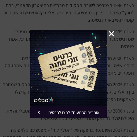
בשנת 1996 הצטרפה לשורת תפקידים מרכזיים בתיאטרון הקאמרי, בהם
"חפץ" מאת חנוך לוין – מפגש עם כתיבה ישראלית קלאסית שדורשת דיוק
קומי ורגשי באותה נשימה.
בשנת 1999 המשיכה בקאמרי עם "חברות הכי טובות" – עוד תפקיד
שמדגיש את היכולת שלה לבנות דמויות שמצחיקות בלי לוותר על אמת
פנימית.
בשנת 2000 החלה לככב גם בסדרה "הבורגנים", יחד עם חבריה
ל"חמישייה", והרחיבה את ההזדהות של הקהל איתה כשחקנית שמחזיקה
תפקידים מתמשכים ולא רק מערכונים.
בשנת 2005 השתתפה בקאמרי בהצגה "אישה בעל בית" – תפקיד שמחבר
בין ריאליזם, קצב קומדי ומבנה תיאטרוני חכם, וממשיך את הקו שלה
כשחקנית רפרטוארית פעילה.
בשנת 2006 עלתה בקאמרי עם "לילה טוב אמא" – עבודה שמבליטה את
אוהבים הפתעות? לחצו לפרטים
היכולת שלה להחזיק מתח דרמטי על במה אינטימית.
בשנת 2007 השתתפה בהפקה של "המלך ליר" – מפגש עם קלאסיקה