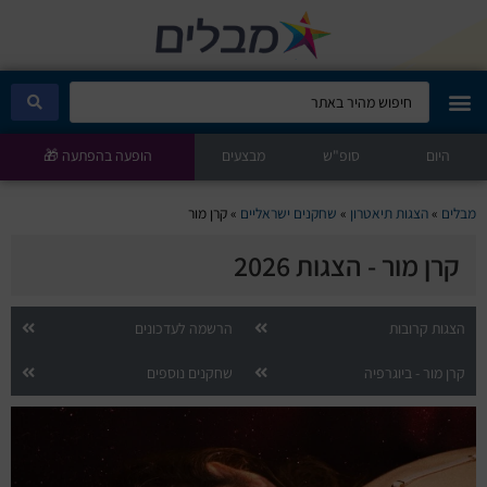
היום
מבלים קלאב
סופ"ש
מבצעים
הופעה בהפתעה 🎁
הופעות היום
מבלים
»
הצגות תיאטרון
»
שחקנים ישראליים
»
קרן מור
קרן מור - הצגות 2026
סטנדאפ
הצגות ילדים
הצגות קרובות
הרשמה לעדכונים
קרן מור - ביוגרפיה
שחקנים נוספים
הופעות חיות
הצגות תיאטרון