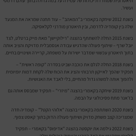
תיאטרונית שמחדדת יכולות של עמידה על במה גדולה בתוך עולם דרמטי
ועשיר.
בשנת 2012 שיחקה בקאמרי ב"המאהב" – עוד תחנה שמראה את המנעד
שלה בין קומדיה לדרמה, ובין תיאטרון מודרני לקלאסיקה.
בשנת 2015 החלה להשתתף בהצגה "רילוקיישן" מאת מייק ברטלט, לצד
יובל שרף – שיתוף פעולה שהדגיש עבודה אנסמבלית מדויקת והציב אותה
בתוך תיאטרון עכשווי שמדבר ישירות על משפחה, קריירה ושינויים בחיים.
בשנת 2018 החלה לגלם את כוכבה שביט בסדרה "קופה ראשית" –
תפקיד שהפך לאייקון תרבותי והציג את הכוח שלה לקחת דמות יומיומית
ולהפוך אותה למשהו גדול מהחיים, בלי לאבד את האנושיות.
בשנת 2019 שיחקה בקאמרי בהצגה "מיזרי" – תפקיד שמבסס אותה גם
בז’אנר מתח פסיכולוגי על הבמה.
בשנת 2020 השתתפה בקאמרי בהצגה "אלוהי הקטל" – קומדיה חדה
שמצריכה קצב משחק מדויק ושיתוף פעולה הדוק בתוך קאסט צפוף.
בשנת 2022 גילמה את יוקסטה בהצגה "אדיפוס" בקאמרי – תפקיד
קלאסי שמדגיש את הצד הטרגי והעמוק ביכולות שלה.