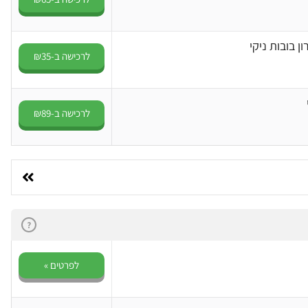
 בובות ניקי
לרכישה ב-₪35
לרכישה ב-₪89
?
לפרטים »