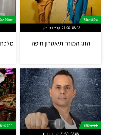
99₪
200₪
75₪
169₪
08.08
21:00
קריית מוצקין
הזוג המוזר-תיאטרון חיפה
מלכת ה
149₪
89₪
החל מ-25₪
08.08
21:30
קריית חיים