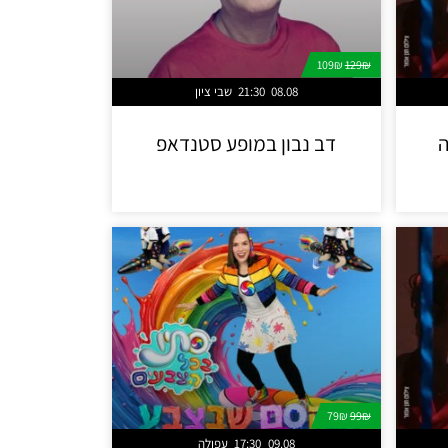
109₪
129₪
08.08
21:30
שבי ציון
ה
דב נבון במופע סטנדאפ
79₪
99₪
09.08
17:30
עפולה