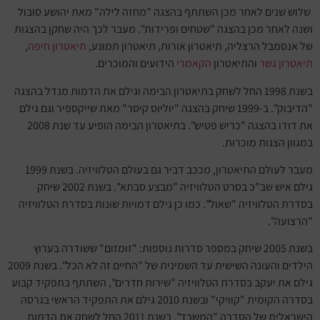
שלוש שנים לאחר מכן השתתף בהצגה "מחזה לילה" מאת יהושע סובול
ושנה לאחר מכן בהצגה "שטחים ופרידות". מעבר לכך היה שחקן בהצגות
של אנסמבל הרצליה, תיאטרון אורות, תיאטרון תמונע,
תיאטרון חיפה
,
תיאטרון גשר
והתיאטרון
הקאמרי
הידועים והמוכרים.
בשנת 1998 החל לשחק בתיאטרון הבימה וגילם את הדמות מנדל בהצגה
"הדיבוק". ב-1999 שיחק בהצגה "יוליוס קיסר" מאת שייקספיר וגם גילם
את דודו בהצגה "כריש פטיש". בתיאטרון הבימה הופיע עד שנת 2008
במגוון הצגות מוכרות.
מעבר לעולם התיאטרון, מככב דביר גם בעולם הטלוויזיה. בשנת 1999
גילם איש שב"כ בסרט הטלוויזיה "מבצע סבתא". בשנת 2002 שיחק
בסדרת הטלוויזיה "שאול". כמו כן גילם דמויות שונות בסדרת הטלוויזיה
"הרצועה".
בשנת 2005 שיחק במספר סדרות נוספות: "זומזום" ששודרה בערוץ
הילדים והעונה השישית עד השמינית של "החיים זה לא הכל". בשנת 2009
גילם את יעקב בסדרת הטלוויזיה "שירות חדרים", השתתף בתפקיד קבוע
בסדרה הקומית "קוויקי" ובשנת 2010 גילם את התפקיד הראשי בגרסה
הישראלית של הסדרה "המשרד". בשנת 2011 החל לשחק את הדמות