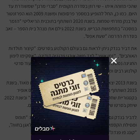
שהכי מזוהה איתו – שי רוזן בסדרה הקומית "סברי מרנן" שמשודרת עד
היום. כמו כן, החל להופיע במספר פרסומות ומשנת 2009 הוא הפרזנטור
של בנק מזרחי טפחות. בשנת 2020 השתתף בתוכנית הריאליטי "הזמר
במסכה" בתחפושת הכריש. בשנת 2022 גילם את מנהל בית הספר – זאב
בסדרת הדרמה "שעת אפס".
את דביר בנדק ניתן לראות גם בעולם הקולנוע בסרטים: "קיצור תולדות
האוהבים", "זמן אוויר" לצד משה איבגי ויבגניה דודינה, "אסקימו לימון
החגיגה נמשכת", "מתנה משמיים", "סימה וקנין מכשפה" ועוד סרטי
קולנוע רבים ומוכרים.
בשנת 2013 יצא הסרט "מי מפחד מהזאב הרע" שהתפרסם מאוד. בשנת
2015 השתתף בסרט "ארץ פצועה" שעליו היה מועמד לפרס אופיר
בקטגוריית שחקן המשנה. באותה שנה שיחק בסרט "איביזה" ובשנת 2022
שיחק בסרטו של גיא נתיב "גולדה" על מלחמת יום הכיפורים.
לדביר בנדק גם קריירת דיבוב ענפה. סרטים שהוא דיבב הם: "תומס
ומסילת הקסמים", "נרניה", "ג׳ונגל סיטי", "חיים בזרם", "בלאגן בחווה",
"קונג פו פנדה", "מדגסקר 2".