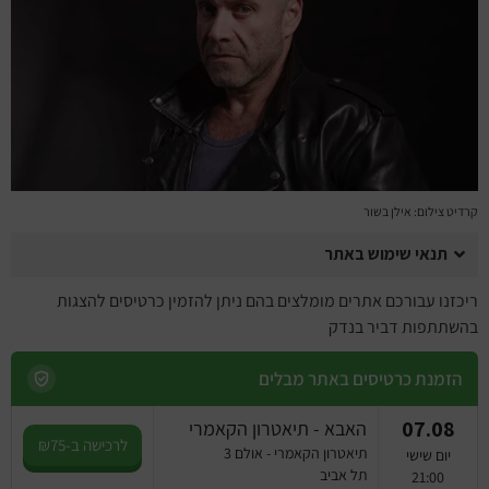
מחזות זמר
מחול ובלט
קונצרטים
הרצאות
קרדיט צילום: אילן בשור
סרטים
תנאי שימוש באתר
חופשה והופעה
ריכזנו עבורכם אתרים מומלצים בהם ניתן להזמין כרטיסים להצגות
בהשתתפות דביר בנדק
הזמנת כרטיסים באתר מבלים
07.08
האבא - תיאטרון הקאמרי
לרכישה ב-₪75
תיאטרון הקאמרי - אולם 3
יום שישי
תל אביב
21:00