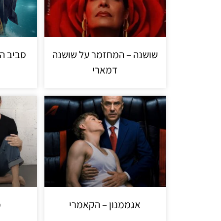
שושנה – המחזמר על שושנה
סביב הע
דמארי
אגממנון – הקאמרי
מ