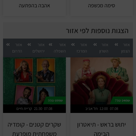
סימה מכשפה
אהבה בהפתעה
הצגות נוספות לפי אזור
אזור
אזור
אזור
אזור
אזור
אזור
הצפון
השרון
המרכז
השפלה
ירושלים
הדרום
99₪
199₪
79₪
240₪
07.08
12:00
תל אביב
07.08
21:30
קריית חיים
יתוש בראש - תיאטרון
שקרים קטנים - קומדיה
הבימה
משפחתית מופרעת