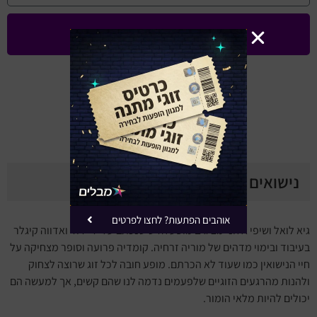
שלחו לי עדכונים ומבצעים
באפשרותך להסיר את עצמך בכל עת
עד 80% הנחה למגוון מופעים
(השירות ללא עלות)
נישואים גרעיניים
אוהבים הפתעות? לחצו לפרטים
גיא לואל ושיפי אלוני מציגים מופע חדש שנכתב על ידי דוד ואדווה קיגלר
בעיבוד ובימוי מדהים של מוריה זרחיה. קומדיה פרועה וסופר מצחיקה על
חיי הנישואין כמו שעוד לא הכרתם. מופע חובה לכל זוג שרוצה לצחוק
ולהנות מהרגעים הזוגיים שלפעמים נדמה לנו שהם קשים, אך למעשה הם
יכולים להיות מלאי הומור.