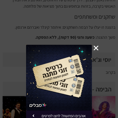
האנושי בקרבה, בזהות ובחופש גם בתוך מציאות של מלחמה.
שחקנים ומשתתפים
בהצגה זו יעלו על הבמה השחקנים: איתמר קיגלר ואברהם ארנסון.
משך ההצגה:
כשעה וחצי (90 דקות), ללא הפסקה.
יוסי וג'אגר - טריילר
בקרוב
הבימה - הצגות נוספות
אוהבים הפתעות? לחצו לפרטים