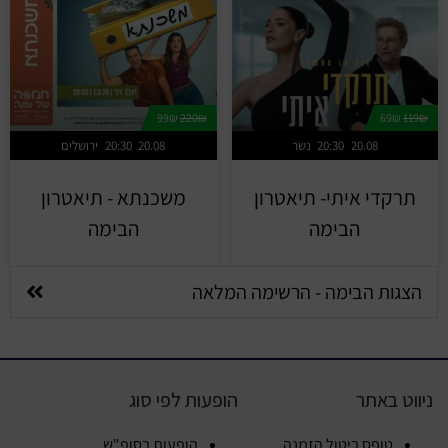
99₪
220₪
69₪
119₪
20.08
20:30
נשר
20.08
20:30
ירושלים
תרקדי איתי- תיאטרון
משכנתא - תיאטרון
הבימה
הבימה
הצגות הבימה - הרשימה המלאה
ניווט באתר
הופעות לפי סוג
טופס ביטול הזמנה
הופעות בסופ"ש