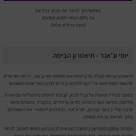
באפשרותך להסיר את עצמך בכל עת
עד 80% הנחה למגוון מופעים
(השירות ללא עלות)
יוסי וג'אגר - תיאטרון הבימה
תיאטרון
הבימה
מעלה על בימותיו את המחזה
יוסי וג'אגר
, דרמה ישראלית
מרגשת המתרחשת על רקע הלחימה בדרום לבנון בסוף שנות התשעים.
במוצב מבודד ומושלג על גבול לבנון, קבוצת לוחמים מתמודדת עם שגרת
מלחמה מתישה ועם הכמיהה לחיים נורמליים. במקביל, מתפתח סיפור
אהבה סודי בין שני קצינים, יוסי וג'אגר, הנאלצים להסתיר את רגשותיהם
בתוך מציאות צבאית קשוחה.
המחזה עוסק במתח שבין החובה הצבאית לבין הרצון האישי לאהוב, לבחור
ולהיות נאמן לעצמך. דרך סיפורם של הלוחמים, הוא מציג את הצורך