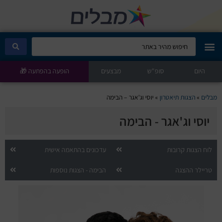
היום
מבלים קלאב
סופ"ש
מבצעים
הופעה בהפתעה 🎁
הופעות היום
מבלים
»
הצגות תיאטרון
»
יוסי וג'אגר – הבימה
יוסי וג'אגר - הבימה
סטנדאפ
הצגות ילדים
לוח הצגות קרובות
עדכונים בהתאמה אישית
טריילר ההצגה
הבימה - הצגות נוספות
הופעות חיות
הצגות תיאטרון