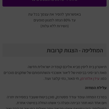
באפשרותך להסיר את עצמך בכל עת
עד 80% הנחה למגוון מופעים
(השירות ללא עלות)
המחליפה - הצגות קרובות
תיאטרון בית ליסין מביא אליכם קומדיה ישראלית חדשה
מאת רוני סיני בבימויו של ליאור אשכנזי והשתתפותם של שחקנים מוכרים
כמו:
עידן אלתרמן
, חי מאור, נתי קלוגר ועוד.
עלילת המחזה
במרכז המחזה עומד עודד פסטרנק, סוכן ביטוח שעובד במסירות יתרה
ויום אחד הוא חוזר הביתה ומגלה כי אשתו הוחלה במישהי אחרת.
התעלומה, היכן נמצאת אשתו מביאה עמה שאלות כמו איך זה קרה ואיך