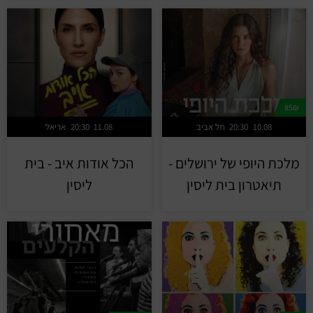
85₪
10.08
20:30
תל אביב
11.08
20:30
אריאל
מלכת היופי של ירושלים -
הכל אודות איב - בית
תיאטרון בית ליסין
ליסין