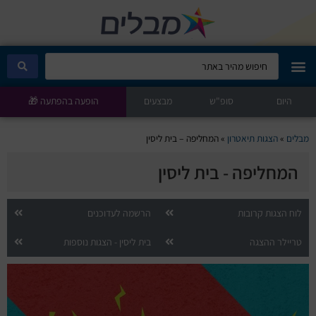
היום
מבלים קלאב
סופ"ש
מבצעים
הופעה בהפתעה 🎁
הופעות היום
מבלים
»
הצגות תיאטרון
»
המחליפה – בית ליסין
המחליפה - בית ליסין
סטנדאפ
הצגות ילדים
לוח הצגות קרובות
הרשמה לעדוכנים
טריילר ההצגה
בית ליסין - הצגות נוספות
הופעות חיות
הצגות תיאטרון