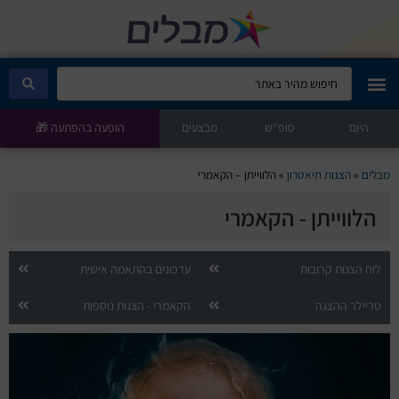
היום
מבלים קלאב
סופ"ש
מבצעים
הופעה בהפתעה 🎁
הופעות היום
מבלים
»
הצגות תיאטרון
»
הלווייתן – הקאמרי
הלווייתן - הקאמרי
סטנדאפ
הצגות ילדים
לוח הצגות קרובות
עדכונים בהתאמה אישית
טריילר ההצגה
הקאמרי - הצגות נוספות
הופעות חיות
הצגות תיאטרון