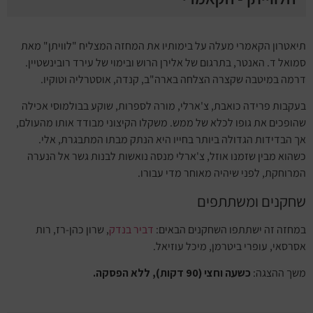
תיאטרון הקאמרי מעלה על בימותיו את המחזה המצליח "לוויתן" מאת
סמואל ד. האנטר, בתרגום של אלירן הרוש ובימוי של עירד רובינשטיין.
דרמה במיטבה שקצרה הצלחה בארה"ב, קנדה, אוסטרליה וטוקיו.
בעקבות פרידה כואבת, צ'ארלי, מורה לספרות, שוקע בבולמוסי אכילה
שהופכים את גופו לכלא של ממש. משקלו הקיצוני מבודד אותו מהעולם,
אך הבדידות הגדולה ביותר בחייו היא הנתק מבתו המתבגרת, אלי.
כשהוא מבין שזמנו אוזל, צ'ארלי מנסה נואשות לבנות גשר אל הנערה
המרוחקת, לפני שיהיה מאוחר מדי עבורו.
שחקנים ומשתתפים
במחזה זה ישתתפו השחקנים הבאים:
דביר בנדק
, שרון כהן-רז, רות
אסרסאי, עופרי ביטרמן, מיכל עוזיאל.
משך ההצגה:
כשעה וחצי (90 דקות), ללא הפסקה.