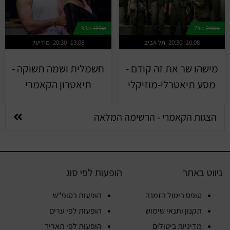
95₪
129₪
79₪
240₪
10.08
20:30
תל אביב
13.08
20:30
מודיעין
מישהו שר את זה קודם -
חשמלית ושמה תשוקה -
מסע תיאטרלי-מוזיקלי
תיאטרון הקאמרי
הצגות הקאמרי - הרשימה המלאה
ניווט באתר
הופעות לפי סוג
טופס ביטול הזמנה
הופעות בסופ"ש
תקנון ותנאי שימוש
הופעות לפי ערים
מדיניות ביטולים
הופעות לפי תאריך