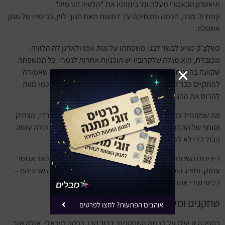
תיאטרון הקאמרי מעלה על בימותיו את "הלוויה חורפית".
קומדיה מרה, חכמה ומצחיקה עד דמעות מאת חנוך לוין, בבימויו של מתן
אמסלם.
כשלָצֶ'ק מגיע לבשר לבני משפחתו על מות אמו ולארגן לה הלוויה
מכובדת, הוא מגלה שלקרוביו יש תוכניות אחרות לגמרי. כל המשפחה
שקועה בהכנות הקדחתניות לחתונתה של וֶלוֶוצְיָה הצעירה, שאמורה
להתקיים כבר למחרת, ואף אחד לא מוכן לתת לאירוע קטן כמו מוות
להרוס את החגיגה.
מה שמתחיל כניסיון פשוט למסור בשורה הופך למסע אבסורדי, מצחיק
וסוחף של התחמקויות, תירוצים ומרדפים, כאשר המשפחה כולה עושה
הכול כדי לא לשמוע את מה שלצ'ק מנסה לומר.
ביצירתו השנונה והנוקבת משלב חנוך לוין הומור פרוע לצד כאב אנושי
עמוק, ומציג קומדיה בלתי נשכחת על החיים, המוות וכל מה שביניהם –
בליווי שירי אהבה יפהפיים שהפכו לקלאסיקה.
שחקנים ומשתתפים
אוהבים הפתעות? לחצו לפרטים
בהפקה זו יעלו על הבמה השחקנים: דרור קרן, רבקה מיכאלי, אולה שור