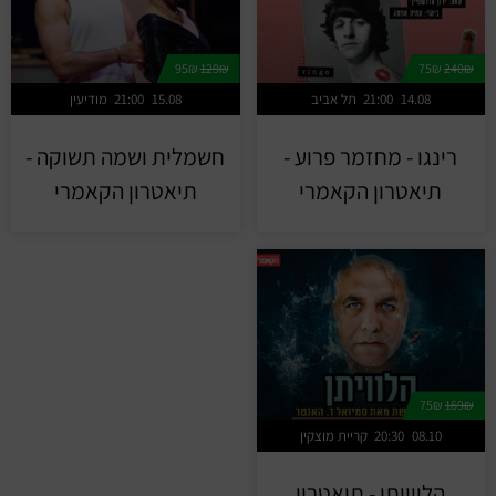
95₪
129₪
75₪
240₪
14.08
21:00
תל אביב
15.08
21:00
מודיעין
רינגו - מחזמר פרוע -
חשמלית ושמה תשוקה -
תיאטרון הקאמרי
תיאטרון הקאמרי
75₪
169₪
08.10
20:30
קריית מוצקין
הלווייתן - תיאטרון