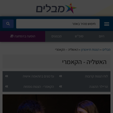
היום
מבלים קלאב
סופ"ש
מבצעים
הופעה בהפתעה 🎁
הופעות היום
מבלים
»
הצגות תיאטרון
»
האשליה – הקאמרי
האשליה - הקאמרי
סטנדאפ
הצגות ילדים
לוח הצגות קרובות
עדכונים בהתאמה אישית
טריילר ההצגה
הקאמרי - הצגות נוספות
הופעות חיות
הצגות תיאטרון