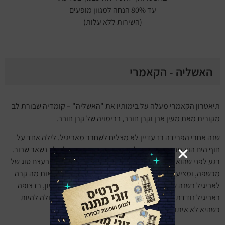
עד 80% הנחה למגוון מופעים
(השירות ללא עלות)
האשליה - הקאמרי
תיאטרון הקאמרי מעלה על בימותיו את "האשליה" – קומדיה שבורת לב
מקורית מאת מעין אבן וקרן חובב, בבימויה של קרן חובב.
שנה אחרי הפרידה רז עדיין לא מצליח לשחרר מאביגיל. לילה אחד על
חוף הים הוא מנסה סוף-סוף לפגוש מישהי חדשה, אבל הלב נשאר שבור.
רגע לפני שהוא בורח בהתנצלות, הדייט שלו מתוודה שהיא בעצם סוג של
מכשפה, ומציעה לו להגשים את משאלת ליבו הכמוסה: לראות מה קרה
לאביגיל בשנה שחלפה מאז שנעלמה מחייו. חיזיון אחר חיזיון, רז צופה
באביגיל נודדת בין מפגשים ליליים ונחשף לכל מה שהיא יכולה להיות
כשהיא לא איתו.