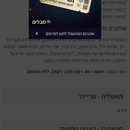
*בהשראת המחזה ״האשליה״ מאת פייר קורניי.
*בהצגה נעשה שימוש באביזר במה דמוי סיגריה.
*בהצגה נשמע קול נפץ ונראים אורות מהבהבים.
שחקנים ומשתתפים
אוהבים הפתעות? לחצו לפרטים
בהפקה זו יעלו על הבמה השחקנים: נאיה בינשטוק, אנה בנימין, ענבל בר
– לב, אלינור וייל, וורקו מקונן, נדב עדר, אורי פרלמן, עמית שושני. קבוצת
הצעירים החדשה של הקאמרי, "דור חדש 2.0", במחזה מקורי חדש על
התשוקה להכיר באמת ועל הפחד מלהכיר באמת.
משך ההצגה:
כשעה ו-40 דקות (110 דקות), ללא הפסקה.
האשליה - טריילר
בקרוב
הקאמרי - הצגות נוספות