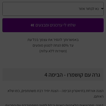
שלחו לי עדכונים ומבצעים
באפשרותך להסיר את עצמך בכל עת
עד 80% הנחה למגוון מופעים
(השירות ללא עלות)
גרה עם קושמרו - הבימה 4
הצגה אורחת ב
תיאטרון הבימה
– הצגת יחיד רבת משתתפים, כמו שלא
ראיתם.
דפנה, תסריטאית קלאמזית בשנות ה־50 לחייה המתמודדת עם הפרעת