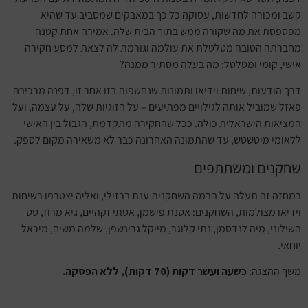
קשב ומכורה לחדשות, עסוקה כל כך במאבקים שמסביב עד שהיא
מפספסת את מה שקורה ממש בתוך הבית שלה. אמירה אחת קטנה
מחברתה הטובה מטלטלת את עולמה וגורמת לה לצאת למסע חקירה
אישי, קומי ומטלטל: מה בעלה מסתיר ממנה?
דרך הודעות, שיחות וידיאו ותמונות שנחשפות בזו אחר זו, דפנה מרכיבה
פאזל שמוביל אותה לגילויים מפתיעים – על הזוגיות שלה, על עצמה, ועל
המציאות הישראלית כולה. ככל שהחקירה מתקדמת, הגבול בין האישי
ללאומי מיטשטש, עד שהתמונה האחרונה כבר לא משאירה מקום לספק.
שחקנים ומשתתפים
במחזה זה תעלה על הבמה השחקנית ענת ברזילי, ואליה יצטרפו בשיחות
וידיאו מצולמות, השחקנים: אסנת פישמן, אסתי זקהיים, גיא מרוז, טס
השילוני, מיה לנדסמן, נתי קלוגר, מייקל גרינשפן, שלמה משיח, מיכאל
יוחאי.
משך ההצגה:
כשעה ועשר דקות (70 דקות), ללא הפסקה.