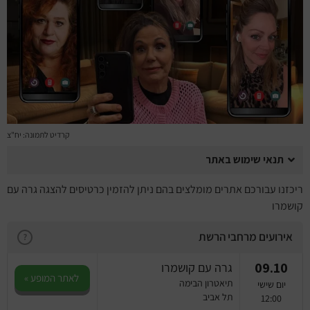
מחזות זמר
מחול ובלט
קונצרטים
הרצאות
קרדיט לתמונה: יח"צ
סרטים
תנאי שימוש באתר
חופשה והופעה
ריכזנו עבורכם אתרים מומלצים בהם ניתן להזמין כרטיסים להצגה גרה עם
קושמרו
אירועים מרחבי הרשת
?
09.10
גרה עם קושמרו
לאתר המופע »
תיאטרון הבימה
יום שישי
תל אביב
12:00