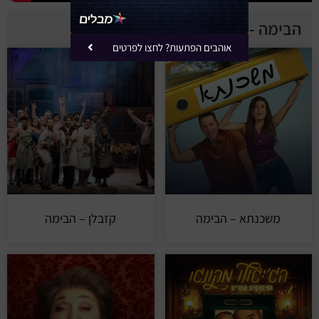
הבימה - הצגות נוספות
אוהבים הפתעות? לחצו לפרטים
משכנתא – הבימה
קזבלן – הבימה