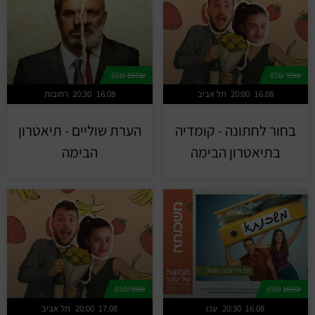
60₪
156₪
85₪
99₪
16.08
20:00
תל אביב
16.08
20:30
רחובות
בחור לחתונה - קומדיה
הערת שוליים - תיאטרון
בתיאטרון הבימה
הבימה
85₪
99₪
69₪
160₪
16.08
20:30
עכו
17.08
20:00
תל אביב