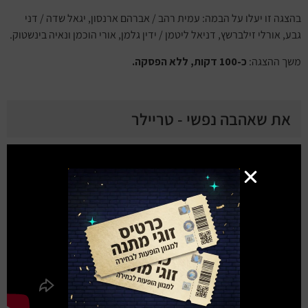
בהצגה זו יעלו על הבמה: עמית רהב / אברהם ארנסון, יגאל שדה / דני
גבע, אורלי זילברשץ, דניאל ליטמן / ידין גלמן, אורי הוכמן ונאיה בינשטוק.
משך ההצגה:
כ-100 דקות, ללא הפסקה.
את שאהבה נפשי - טריילר