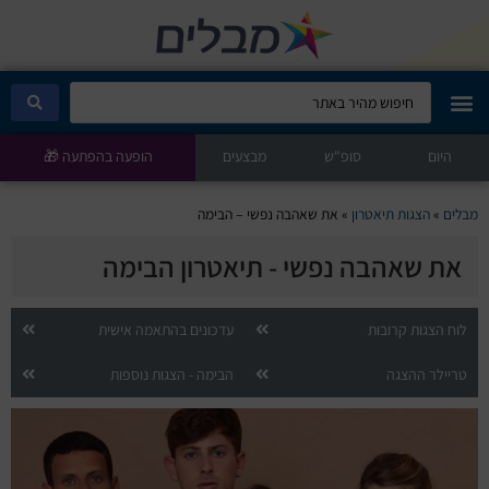
היום
מבלים קלאב
סופ"ש
מבצעים
הופעה בהפתעה 🎁
הופעות היום
מבלים
»
הצגות תיאטרון
»
את שאהבה נפשי – הבימה
את שאהבה נפשי - תיאטרון הבימה
סטנדאפ
הצגות ילדים
לוח הצגות קרובות
עדכונים בהתאמה אישית
טריילר ההצגה
הבימה - הצגות נוספות
הופעות חיות
הצגות תיאטרון