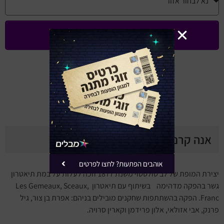
שלחו לי עדכונים ומבצעים
באפשרותך להסיר את עצמך בכל עת
עד 80% הנחה למגוון מופעים
(השירות ללא עלות)
אנה קרנינה - לוח הצגות
אוהבים הפתעות? לחצו לפרטים
יצירת המופת של לב טולסטוי משנת 1877 זוכה לעלות על במת תיאטרון
גשר בהפקה מדהימה בשיתוף עם תיאטרון Les Gemeaux, Sceaux,
Franc. הפקה בהשתתפות שחקנים מובילים בניהם: אפרת בן צור, גיל
פרנק, אבי אזולאי, אלון פרידמן וקארין סרויה.