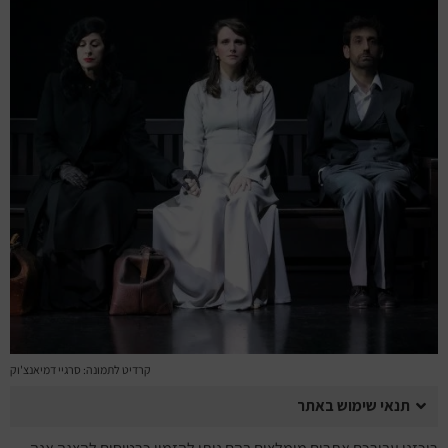
מחזות זמר
מחול ובלט
קונצרטים
הרצאות
סרטים
חופשה והופעה
קרדיט לתמונה: סרגיי דמיאנצ'וק
תנאי שימוש באתר