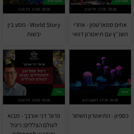
89₪
119₪
55₪
65₪
09.08
17:00
תל אביב
09.08
17:00
תל אביב
אחים סמארטפון - אחרי
World Story - מסע בין
השנ״ץ עם תיאטרון דוואי
יבשות
75₪
89₪
09.08
17:30
ראשון לציון
09.08
19:00
תל אביב
כספיון - התיאטרון השחור
פרופ׳ דני אורבך - מבוא
לעולם הצללים: ריגול