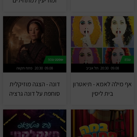
ומודיעין למתחילים
90₪
220₪
85₪
09.08
20:30
תל אביב
09.08
20:30
פתח תקווה
אף מילה לאמא - תיאטרון
דונה - הצגה מוזיקלית
בית ליסין
סוחפת על דונה גרציה