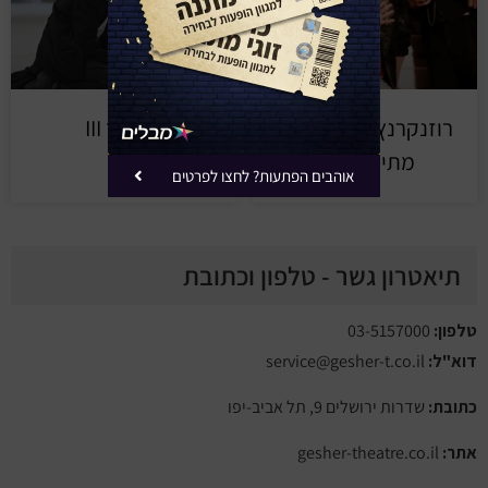
רוזנקרנץ וגילדנשטרן
ריצ'רד III
מתים – גשר
אוהבים הפתעות? לחצו לפרטים
תיאטרון גשר - טלפון וכתובת
טלפון:
03-5157000
דוא"ל:
service@gesher-t.co.il
כתובת:
שדרות ירושלים 9, תל אביב-יפו
אתר:
gesher-theatre.co.il