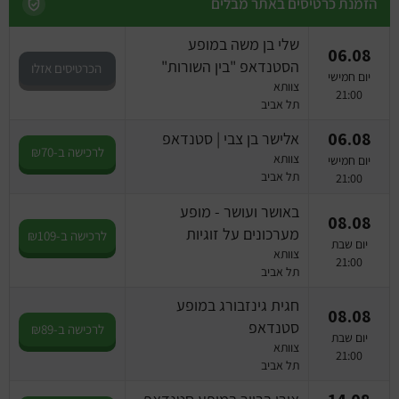
מחזות זמר
הזמנת כרטיסים באתר מבלים
שלי בן משה במופע
מחול ובלט
06.08
הסטנדאפ "בין השורות"
הכרטיסים אזלו
יום חמישי
צוותא
קונצרטים
21:00
תל אביב
06.08
אלישר בן צבי | סטנדאפ
הרצאות
לרכישה ב-₪70
צוותא
יום חמישי
תל אביב
21:00
סרטים
באושר ועושר - מופע
08.08
חופשה והופעה
מערכונים על זוגיות
לרכישה ב-₪109
יום שבת
צוותא
21:00
תל אביב
חגית גינזבורג במופע
08.08
סטנדאפ
לרכישה ב-₪89
יום שבת
צוותא
21:00
תל אביב