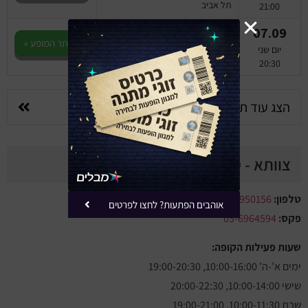
תל אביב
21:00
07.09
אחינועם ואני
לאתר המופע »
צוותא
יום שני
תל אביב
20:30
הצג עוד תוצאות
צוותא - טלפון וכתובת
טלפון:
03-6950156
אוהבים הפתעות? לחצו לפרטים
פקס:
03-6964594
שעות פעילות הקופה:
ימים א’-ה’ 10:00-16:00, 19:00-20:30
שישי 10:00-14:00, 20:00-22:30
שבת 10:00-11:30, 19:00-21:00