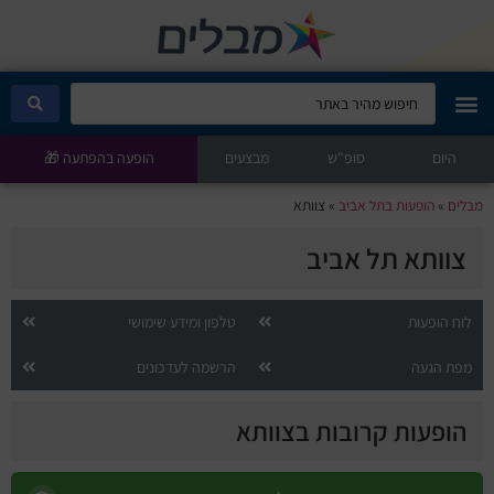
היום
מבלים קלאב
סופ"ש
מבצעים
הופעה בהפתעה 🎁
מבלים
»
הופעות בתל אביב
»
צוותא
הופעות היום
צוותא תל אביב
סטנדאפ
לוח הופעות
טלפון ומידע שימושי
הצגות ילדים
מפת הגעה
הרשמה לעדכונים
הופעות חיות
הופעות קרובות בצוותא
הצגות תיאטרון