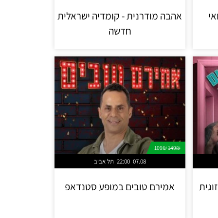
אהבה מודרנית - קומדיה ישראלית
חדשה
109₪
149₪
07.08
22:00
תל אביב
וגית
אמירם טובים במופע סטנדאפ