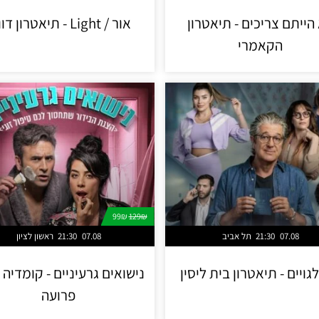
הייתם צריכים - תיאטרון
אור / Light - תיאטרון דוואי
הקאמרי
99₪
129₪
07.08
21:30
תל אביב
07.08
21:30
ראשון לציון
גויים - תיאטרון בית ליסין
נישואים גרעיניים - קומדיה ז
פרועה