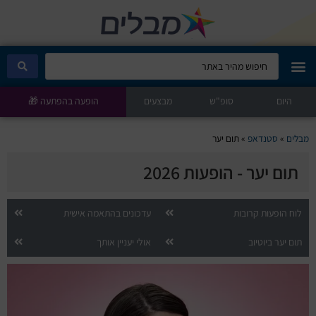
היום
מבלים קלאב
סופ"ש
מבצעים
הופעה בהפתעה 🎁
הופעות היום
מבלים
»
סטנדאפ
»
תום יער
תום יער - הופעות 2026
סטנדאפ
הצגות ילדים
לוח הופעות קרובות
עדכונים בהתאמה אישית
תום יער ביוטיוב
אולי יעניין אותך
הופעות חיות
הצגות תיאטרון