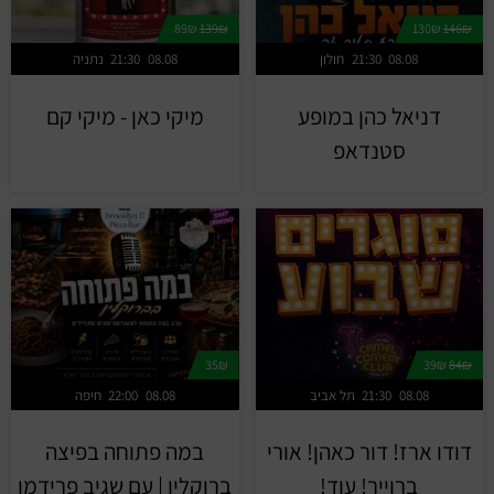
89₪
139₪
130₪
146₪
08.08
21:30
חולון
08.08
21:30
נתניה
דניאל כהן במופע
מיקי כאן - מיקי קם
סטנדאפ
35₪
39₪
84₪
08.08
21:30
תל אביב
08.08
22:00
חיפה
דודו ארז! דור כאהן! אורי
במה פתוחה בפיצה
ברוייר! עוד!
ברוקלין | עם שגיב פרידמן