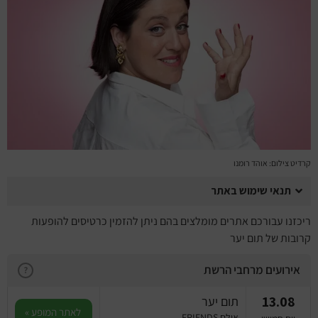
מחזות זמר
מחול ובלט
קונצרטים
הרצאות
סרטים
קרדיט צילום: אוהד רומנו
חופשה והופעה
תנאי שימוש באתר
ריכזנו עבורכם אתרים מומלצים בהם ניתן להזמין כרטיסים להופעות
קרובות של תום יער
אירועים מרחבי הרשת
?
13.08
תום יער
לאתר המופע »
אולם FRIENDS