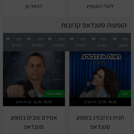
ליטל רוזנצוייג
דניאל חן
הופעות סטנדאפ קרובות
אזור
אזור
אזור
אזור
אזור
אזור
הצפון
השרון
המרכז
השפלה
ירושלים
הדרום
89₪
149₪
89₪
08.08
21:00
תל אביב
08.08
21:30
קריית חיים
חגית גינזבורג במופע
אמירם טובים במופע
סטנדאפ
סטנדאפ