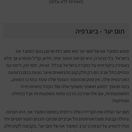
(השירות ללא עלות)
תום יער - ביוגרפיה
מופע הסטנד אפ של תום יער הוא משב רוח מרענן בנוף הסטנד אפ
בישראל. בלי צנזורה, היא מביאה הומור אחר, חדש, קליל ומופרע אך מלא
באמירה ביקורתית על החברה בישראל ובכלל. זוגיות, יחסי מין, דימוי גוף
והחיים בתל אביב הם רק חלק קטן מהנושאים שיער נוגעת בהם בהופעה
האנרגטית שלה. אין ספק שההומור העצמי שלה עומד במרכז המופע,
במה שהופך למסע חושפני משותף שלה ושל הקהל בחוויות חייה
המשמעותיות, וגם אלו שהרבה הרבה פחות משמעותיות אבל בהחלט
מצחיקות!
תום יער החלה את הקריירה שלה כיזמית בתחום הסטנד אפ. היא הקימה
וניהלה קבוצת סטנדאפיסטים תל אביביים שכתבו תכנים הומוריסטיים יחד
ועלו להופיע על הבמה ב'ערב הסטנד אפ של תום יער'. בקבוצה לקחו חלק