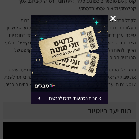
קומיקאים מוכשרים כמו ניב מג'ר, גלית חוגי, ירמי שיק-בלום, אסף
קפלנסקי וליאור אמסטרדמסקי.
לקהל הרחב נחשפה יער כאשר לקחה חלק בתוכניות בידור רבות
בטלוויזיה וברדיו. היא השתתפה בתוכנית הרדיו 'חותרים למגע' של שרון
טייכר וערן זרחוביץ' בגל"צ והמשיכה לשתף פעולה עם הצמד בתוכניותיו
האחרות, הופיעה בתוכניות הטלוויזיה 'לילה תירס', 'תוכנית קיציס', 'בלתי
הפיך' ו'היום בלילה' עם
גורי אלפי
. ב-2016 הצטרפה יער לקאסט של
התוכנית הפופולארית 'ארץ נהדרת'.
במקביל, מפתחת יער סדרות ותוכניות בידור בכיכובה – 'תום יער עושה
את שביל ישראל', שזכתה בפרס תוכנית דוקו-ריאליטי הטובה ביותר לשנת
2017, 'תום יער עושה בגרות', ו'הכל תום', בה היא מארחת אורחים כוכבים.
אוהבים הפתעות? לחצו לפרטים
תום יער ביוטיוב