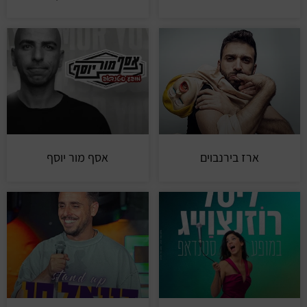
ארז בירנבוים
אסף מור יוסף