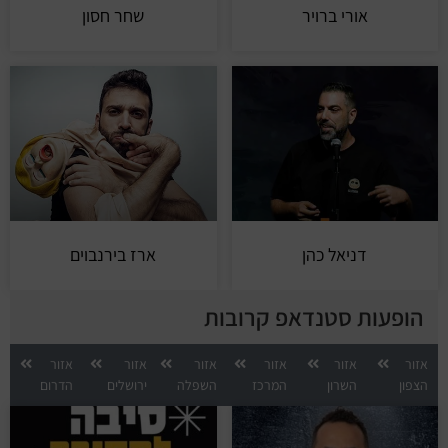
אורי ברויר
שחר חסון
דניאל כהן
ארז בירנבוים
הופעות סטנדאפ קרובות
אזור
אזור
אזור
אזור
אזור
אזור
הצפון
השרון
המרכז
השפלה
ירושלים
הדרום