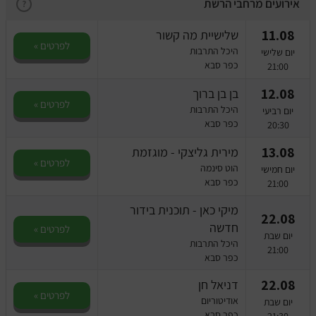
מחזות זמר
אירועים מרחבי הרשת
?
11.08
שלישיית מה קשור
מחול ובלט
לפרטים »
היכל התרבות
יום שלישי
כפר סבא
21:00
קונצרטים
12.08
בן בן ברוך
לפרטים »
הרצאות
היכל התרבות
יום רביעי
כפר סבא
20:30
סרטים
13.08
מירית גליצקי - מוגזמת
לפרטים »
הוט סינמה
יום חמישי
חופשה והופעה
כפר סבא
21:00
מיקי כאן - תוכנית בידור
22.08
חדשה
לפרטים »
יום שבת
היכל התרבות
21:00
כפר סבא
22.08
דניאל חן
לפרטים »
אודיטוריום
יום שבת
כפר סבא
21:30