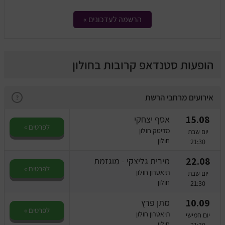
מחזות זמר
הרשמה לעדכונים »
מחול ובלט
קונצרטים
הופעות סטנדאפ קרובות בחולון
הרצאות
אירועים מרחבי הרשת
?
סרטים
15.08
אסף יצחקי
לפרטים »
חופשה והופעה
מדיטק חולון
יום שבת
חולון
21:30
22.08
מירית גליצקי - מוגזמת
לפרטים »
תיאטרון חולון
יום שבת
חולון
21:30
10.09
מתן פרץ
לפרטים »
תיאטרון חולון
יום חמישי
חולון