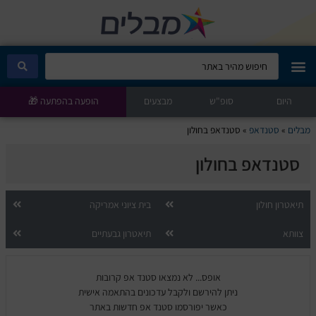
היום
מבלים קלאב
סופ"ש
מבצעים
הופעה בהפתעה 🎁
מבלים
»
סטנדאפ
»
סטנדאפ בחולון
הופעות היום
סטנדאפ בחולון
סטנדאפ
תיאטרון חולון
בית ציוני אמריקה
הצגות ילדים
צוותא
תיאטרון גבעתיים
הופעות חיות
אופס... לא נמצאו סטנד אפ קרובות
הצגות תיאטרון
ניתן להירשם ולקבל עדכונים בהתאמה אישית
כאשר יפורסמו סטנד אפ חדשות באתר