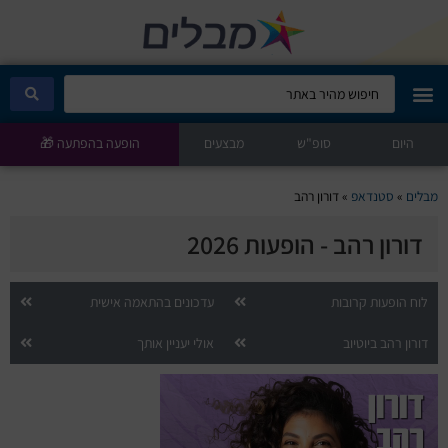
היום
מבלים קלאב
סופ"ש
מבצעים
הופעה בהפתעה 🎁
הופעות היום
מבלים
»
סטנדאפ
»
דורון רהב
דורון רהב - הופעות 2026
סטנדאפ
הצגות ילדים
לוח הופעות קרובות
עדכונים בהתאמה אישית
דורון רהב ביוטיוב
אולי יעניין אותך
הופעות חיות
הצגות תיאטרון