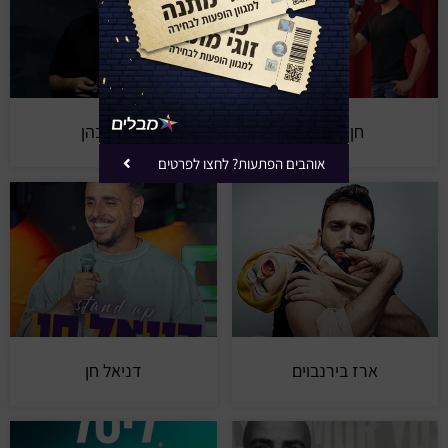
חן מזרחי
דניאל כהן
אוהבים הפתעות? לחצו לפרטים
ארז בירנבוים
דניאל חן