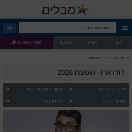
היום
מבלים קלאב
סופ"ש
מבצעים
הופעה בהפתעה 🎁
הופעות היום
מבלים
»
סטנדאפ
»
דודו ארז
דודו ארז - הופעות 2026
סטנדאפ
הצגות ילדים
לוח הופעות קרובות
עדכונים בהתאמה אישית
דודו ארז ביוטיוב
אולי יעניין אותך
הופעות חיות
הצגות תיאטרון