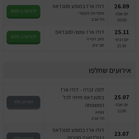
26.09
דודו ארז במופע סטנדאפ
לרכישה ב-₪69
סטנדאפ פקטורי
יום שבת
תל אביב
20:00
25.11
דודו ארז עושה סטנדאפ
לרכישה ב-₪79
פאב הפרה
יום רביעי
שבי ציון
21:30
אירועים שחלפו
למה זברה - דודו ארז
25.07
בסטנדאפ חייתי לכל
האירוע חלף
המשפחה
יום שבת
11:00
צוותא
תל אביב
דודו ארז במופע סטנדאפ
23.07
בגולדמונד ספרים
האירוע חלף