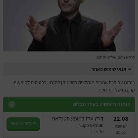
מחזות זמר
מחול ובלט
קונצרטים
הרצאות
קרדיט צילום: איליה מלניקוב
סרטים
תנאי שימוש באתר
חופשה והופעה
ריכזנו עבורכם אתרים מומלצים בהם ניתן להזמין כרטיסים להופעות
קרובות של דודו ארז
הזמנת כרטיסים באתר מבלים
22.08
דודו ארז במופע סטנדאפ
לרכישה ב-₪69
סטנדאפ פקטורי
יום שבת
תל אביב
20:00