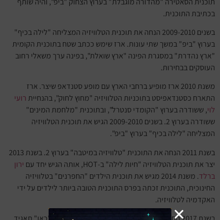
תוכנית הסאטירה "מהדורה מוגבלת" בערוץ הצחוק "ביפ", והיה שותף
בכתיבת התוכנית.
בשנים 2009-2010 הנחה את תוכנית הטלוויזיה המצליחה "לילה בכיף"
בערוץ "ביפ" במשך שתי עונות. ארז שימש ככתב שטח בתוכנית הקומית
"ארץ נהדרת" במסגרת הפינה "ארץ שואלת", בפינה ערך משאלי רחוב
העוסקים בבחירות.
משנת 2010 ארז מופיע ברחבי הארץ עם מופע סטנדאפ שיצר. ארז
התארח כסטנדאפיסט בתוכניות הטלוויזיה "מחוץ לחוק", בהנחיית
רועי
לוי
, ששודרה בערוץ "הקומדי סנטרל", ובתוכנית "מלחמת המינים"
ששודרה בערוץ 2. בשנים 2009-2010 הגיש את תוכנית הטלוויזיה
המצליחה "לילה בכיף" בערוץ "ביפ".
בשנת 2011 הנחה את התוכנית "טלוויזיה במיטבה" בערוץ 2. בשנת 2013
יצר את תוכנית הטלוויזיה "חיות לילה" ב-HOT, אותה הגיש יחד עם
ירון
ברלד
. משנת 2014 מגיש את תוכנית הילדים "החפרנים" בטלוויזיה
החינוכית, התוכנית זכתה בפרס התוכנית הטובה ביותר לילדים על ידי
האקדמיה לטלוויזיה.
בשנת 2017 החל להגיש את התוכנית "שלושה שיודעים" ב"כאן" תאגיד