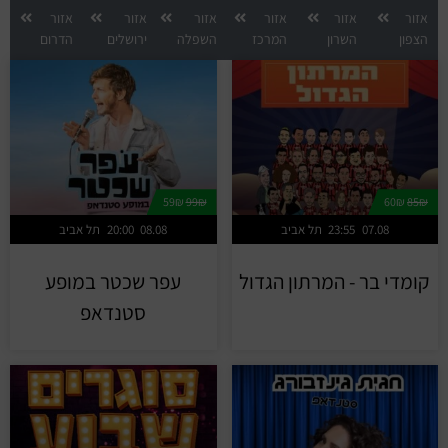
אזור
אזור
אזור
אזור
אזור
אזור
הצפון
השרון
המרכז
השפלה
ירושלים
הדרום
59₪
99₪
60₪
85₪
07.08
23:55
תל אביב
08.08
20:00
תל אביב
קומדי בר - המרתון הגדול
עפר שכטר במופע
סטנדאפ