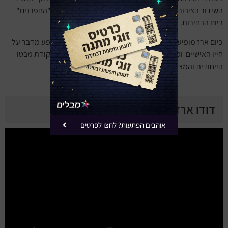
השידור הציבורי. בשנת 2020 הגיש את ספיישל של תוכנית "החפרנים"
ביום הבחירות. השתתף בסדרה הקומית "קופה ראשית".
כיום ארז מופיע ברחבי הארץ עם מופע סטנדאפ שיצר. המופע מדבר על
חייו האישיים ומתייחס לתובנות שלו על עולם הטלוויזיה מנקודת מבטו
הייחודית והמצחיקה.
דודו ארז במופע סטנדאפ
אוהבים הפתעות? לחצו לפרטים