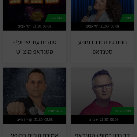
39₪
84₪
89₪
08.08
21:00
תל אביב
08.08
21:30
תל אביב
חגית גינזבורג במופע
סוגרים עוד שבוע! -
סטנדאפ
סטנדאפ מוצ"ש
89₪
149₪
109₪
129₪
08.08
21:30
שבי ציון
08.08
21:30
קריית חיים
דב נבון במופע סטנדאפ
אמירם טובים במופע