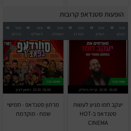
הופעות סטנדאפ קרובות
אזור
אזור
אזור
אזור
אזור
אזור
הצפון
השרון
המרכז
השפלה
ירושלים
הדרום
50₪
100₪
84₪
94₪
06.08
20:30
קריית ביאליק
06.08
20:30
ראשון לציון
יעקב חמו מגיע לעשות
מרתון סטנדאפ - חמישי
סטנדאפ ב-HOT
שמח - מוקדמת
CINEMA