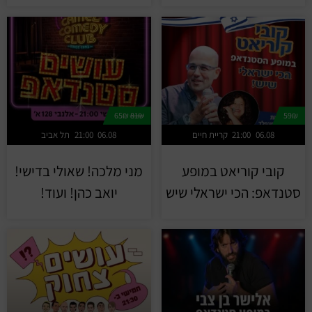
65₪
81₪
59₪
06.08
21:00
קריית חיים
06.08
21:00
תל אביב
קובי קוריאט במופע
מני מלכה! שאולי בדישי!
סטנדאפ: הכי ישראלי שיש
יואב כהן! ועוד!