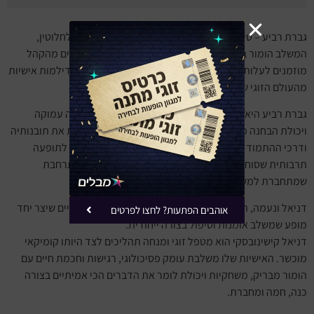
גברת רביע – טיפול זוגי, הוא מופע אינטראקטיבי מאולתר לחלוטין,
המשלב הומור בצורה חכמה וייחודית. במהלך המופע, אנשים מהקהל
מוזמנים לעלות לבמה ולשתף את הקהל ואת גברת רביע בדילמות אישיות
מהעולם הזוגי שלהם.
גברת רביע היא דמות כריזמטית ועוצמתית שניחנת בתבונה עמוקה
ויכולת הבחנה מדויקת. היא מנתחת כל מצב ומגישה לזוגות את תובנותיה
ודרכי ההתמודדות עם כל משבר. המופע הייחודי הזה הפך לתופעה
תרבותית שסוחפת אלפי ישראלים, עם קהילת מעריצים מתרחבת
שמתחברת למשימה המרגשת של חיבור בין לבבות.
דניאל ונעמה, היוצרים של המופע, הם זוג גם בחיים האמיתיים שיצר יחד
אוהבים הפתעות? לחצו לפרטים
מופע שמשלב אומנות וטיפול בצורה ייחודית.
דניאל קישינובסקי הוא מטפל זוגי ומנחה תהליכים לצד היותו קומיקאי
מוכשר. האישיות שלו משלבת עומק פסיכולוגי, רגישות וחכמת חיים עם
הומור מבריק, משחקיות ויכולת לומר את הדברים הכי אמיתיים בצורה
כנה, חמה ומחברת.