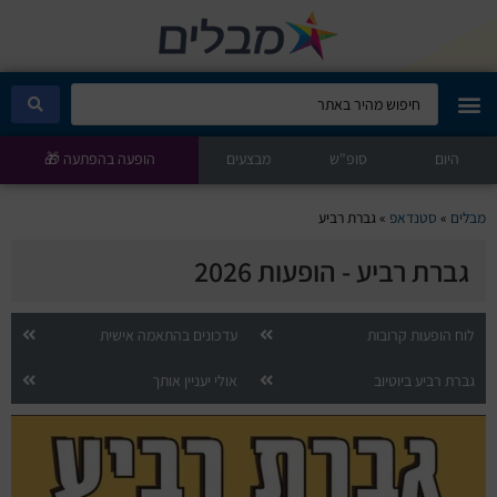
היום
מבלים קלאב
סופ"ש
מבצעים
הופעה בהפתעה 🎁
הופעות היום
מבלים
»
סטנדאפ
»
גברת רביע
גברת רביע - הופעות 2026
סטנדאפ
הצגות ילדים
לוח הופעות קרובות
עדכונים בהתאמה אישית
גברת רביע ביוטיוב
אולי יעניין אותך
הופעות חיות
הצגות תיאטרון