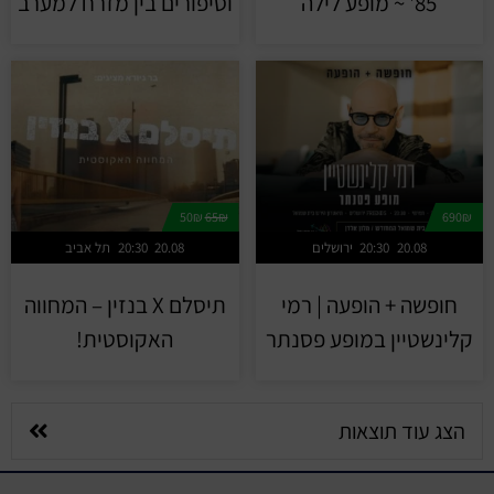
85' ~ מופע לילה
וסיפורים בין מזרח למערב
50₪
65₪
690₪
20.08
20:30
ירושלים
20.08
20:30
תל אביב
חופשה + הופעה | רמי
תיסלם X בנזין – המחווה
קלינשטיין במופע פסנתר
האקוסטית!
הצג עוד תוצאות