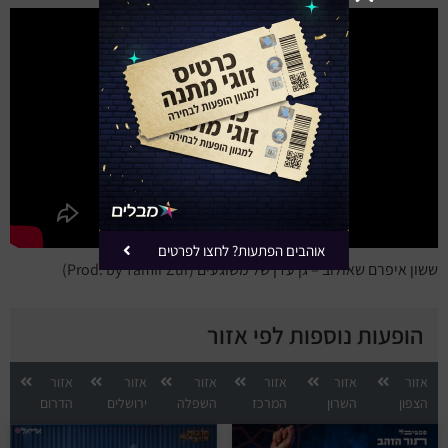
אוהבים הפתעות? לחצו לפרטים
ששון איפרם שאולוב – גן עדן של משוגעים (Prod. by Tamir Zur)
הופעות נוספות לפי אזור
אזור
אזור
אזור
אזור
אזור
אזור
הצפון
השרון
המרכז
השפלה
ירושלים
הדרום