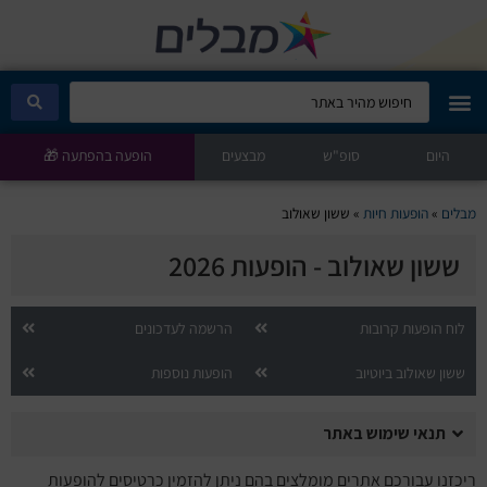
היום
מבלים קלאב
סופ"ש
מבצעים
הופעה בהפתעה 🎁
הופעות היום
מבלים
»
הופעות חיות
»
ששון שאולוב
ששון שאולוב - הופעות 2026
סטנדאפ
הצגות ילדים
לוח הופעות קרובות
הרשמה לעדכונים
ששון שאולוב ביוטיוב
הופעות נוספות
הופעות חיות
תנאי שימוש באתר
הצגות תיאטרון
ריכזנו עבורכם אתרים מומלצים בהם ניתן להזמין כרטיסים להופעות