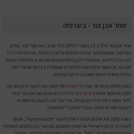
שחר אבן צור - ביוגרפיה
שחר אבן צור נולד ב־23 באפריל 1972 בתל אביב. הוא זמר־יוצר, מפיק
ומוזיקאי, שצמח מתוך עמדת התופים אל מרכז הבמה. את תחילת דרכו
בנה כבר בילדות, כשהתחיל לנגן בתופים בהשראת אביו, המתופף שמעון
אבן צור, ובהמשך פיתח שפה מוזיקלית שמחברת בין רוק ישראלי ישיר,
כתיבה אישית והפקה שמבינה להקה מבפנים.
בשנת 1993 הקים יחד עם
יהלי סובול
ויוסי חממי את להקת הרוק מוניקה
סקס, ובהמשך הצטרף
פיטר רוט
. זה היה רגע מכונן שבו אבן צור נכנס
לתוך מסגרת של יצירה קבוצתית, אבל כבר אז בלט גם כמי שמביא
רעיונות ושירים משלו, מעבר לתפקיד "המתופף".
בשנת 1995 יצא אלבום הבכורה של הלהקה "פצעים ונשיקות", שהפך
לאבן דרך ברוק הישראלי של שנות התשעים. אבן צור ניגן בתופים, השתתף
בעיבודים וגם שר את "180", שיר שכתב והשתתף בהלחנתו – איתות