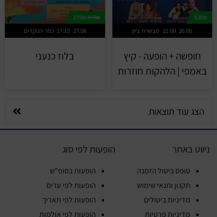
279₪
379₪
630₪
26.08
21:00
מבשרת ציון
27.08
17:15
כפר הנוקדים
חופשה + הופעה - קיץ
בלוז כנעני
באמפי | הלהקות חוזרות
הצג עוד תוצאות
ניווט באתר
הופעות לפי סוג
טופס ביטול הזמנה
הופעות בסופ"ש
תקנון ותנאי שימוש
הופעות לפי ערים
מדיניות ביטולים
הופעות לפי תאריך
מדיניות פרטיות
הופעות לפי אולמות