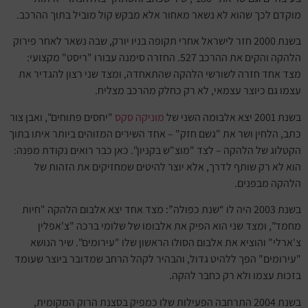
מוקדם לכך שהוא לא נשאר מאחור אלא מבקש קול מוביל בתוך ההרכב.
בשנת 2000 חזר לישראל אחרי תקופה בניו יורק, שבה נשאר לאחר פירוק
הלהקה והקים את ההרכב 527. החזרה סימנה עבורו "ריסט" מקצועי:
מצד אחד חזרה לשורשי הלהקה שהתאחדה, ומצד שני רצון להגדיר את
עצמו גם כיוצר עצמאי, לא רק כחלק מהרכב מצליח.
בשנת 2001 יצא אלבומה השני של
מוניקה סקס
"יחסים פתוחים", ואבן צור
כתב, הלחין ושר את "גשם חזק" – אחד השירים המזוהים ביותר איתו בתוך
הקטלוג של הלהקה – לצד "מוצ"ש בקניון". כאן כבר רואים נקודת מפנה:
הוא לא רק שותף לדרך, אלא יוצר להיטים שמחזיקים את הזהות של
הלהקה מבפנים.
בשנת 2003 היה לו “שנת כפולה”: מצד אחד יצא אלבום הלהקה "חיות
מחמד", ומצד שני הוא הפיק את אלבומו של שלומי ברכה "צ'אפלין
צ'ארלי" והוציא את אלבום הסולו הראשון שלו "עירומים". שיר הנושא
"עירומים" הפך ללהיט גדול, והבהיר לקהל הרחב שמדובר ביוצר שעומד
בזכות עצמו ולא רק כחבר להקה.
בשנת 2004 התרחבה הפעילות שלו כמפיק בסצנת הרוק המקומית,