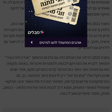
שממחיש את המעבר שלו לאורך השנים מעמדת הנגן לעמדת ההובלה: מי
שאחראי גם לצליל הכולל, לסדר העבודה ולתמונה הרחבה של להקה
ותיקה שמבקשת להישאר רלוונטית.
בשנת 2022 פתח פרק יצירתי חדש עם "אגדה חיה" – מיזם שבו כתב,
הלחין וביצע שירים שכל אחד מהם מוקדש לבעל חיים אחר. הפרויקט הזה
סימן אירוע מרכזי בחייו כי הוא לא רק אלבום, אלא תפיסה: לקחת סקרנות
אישית, חינוך, משפחה ואמנות, ולהפוך אותם ליצירה שנועדה להישאר גם
אוהבים הפתעות? לחצו לפרטים
לילדים וגם למבוגרים.
בשנת 2025 הרחיב את העולם הזה עם אלבום ההמשך "אגדה חיה בעיר"
והמשיך להביא את הפרויקט לבמות ולמסגרות חינוכיות. באותה תקופה
הוא גם מזוהה יותר ויותר כפרפורמר קדמי במוניקה סקס, אחרי שנים
שבהן הקול שלו "קפץ קדימה" רק לרגעים בתוך ההופעה. כך, גם
בפרספקטיבה של שנים קדימה, הסיפור המרכזי שלו נשאר יציב: מוזיקאי
שהתחיל מאחורי התופים, ומצא דרך לבנות זהות יצירתית מלאה – ככותב,
מפיק, מספר סיפורים ומוביל במה.