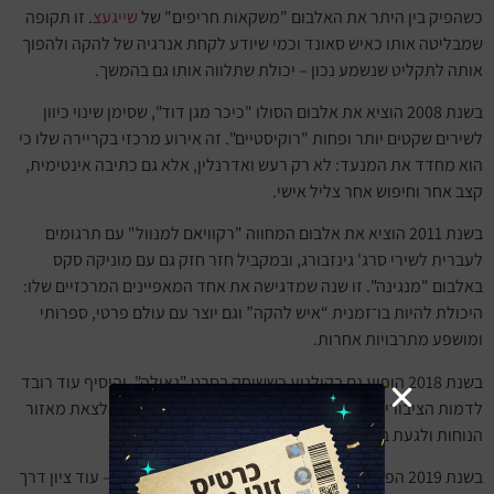
כשהפיק בין היתר את האלבום "משקאות חריפים" של
שייגעצ
. זו תקופה
שמבליטה אותו כאיש סאונד וכמי שיודע לקחת אנרגיה של להקה ולהפוך
אותה לתקליט שנשמע נכון – יכולת שתלווה אותו גם בהמשך.
בשנת 2008 הוציא את אלבום הסולו "כיכר מגן דוד", שסימן שינוי כיוון
לשירים שקטים יותר ופחות "רוקיסטיים". זה אירוע מרכזי בקריירה שלו כי
הוא מחדד את המנעד: לא רק רעש ואדרנלין, אלא גם כתיבה אינטימית,
קצב אחר וחיפוש אחר צליל אישי.
בשנת 2011 הוציא את אלבום המחווה "רקוויאם למנוול" עם תרגומים
לעברית לשירי סרג' גינזבורג, ובמקביל חזר חזק גם עם מוניקה סקס
באלבום "מנגינה". זו שנה שמדגישה את אחד המאפיינים המרכזיים שלו:
היכולת להיות בו־זמנית “איש להקה” וגם יוצר עם עולם פרטי, ספרותי
ומושפע מתרבויות אחרות.
בשנת 2018 הופיע גם בקולנוע כששיחק בסרט "גאולה", והוסיף עוד רובד
לדמות הציבורית שלו – לא רק מוזיקאי, אלא יוצר שמסכים לצאת מאזור
הנוחות ולגעת בשפה קולנועית.
בשנת 2019 הפיק למוניקה סקס את האלבום "לילה חדש" – עוד ציון דרך