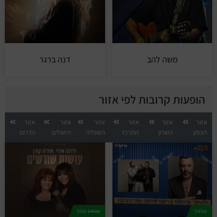
משה להב
דנה ברגר
הופעות קרובות לפי אזור
אזור
אזור
אזור
אזור
אזור
אזור
הצפון
השרון
המרכז
השפלה
ירושלים
הדרום
99₪
140₪
549₪