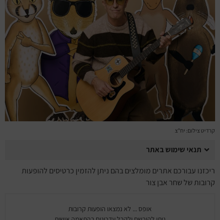
מחזות זמר
מחול ובלט
קונצרטים
הרצאות
סרטים
חופשה והופעה
קרדיט צילום: יח"צ
תנאי שימוש באתר
ריכזנו עבורכם אתרים מומלצים בהם ניתן להזמין כרטיסים להופעות
קרובות של שחר אבן צור
אופס ... לא נמצאו הופעות קרובות
ניתן להירשם ולקבל עדכונים בהתאמה אישית