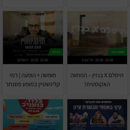
690₪
50₪
65₪
20.08
20:30
תל אביב
20.08
20:30
ירושלים
תיסלם X בנזין – המחווה
חופשה + הופעה | רמי
האקוסטית!
קלינשטיין במופע פסנתר