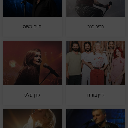
רביב כנר
חיים משה
ג'יין בורדו
קרן פלס