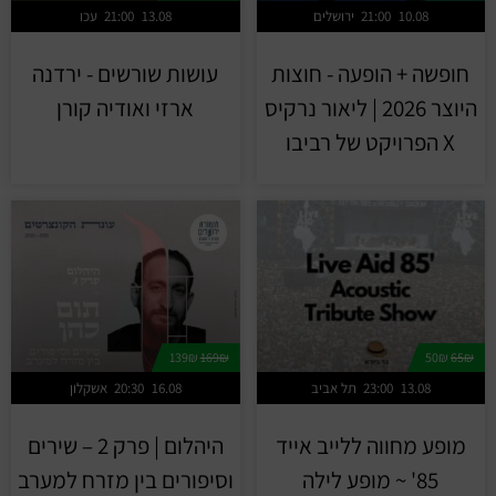
10.08
21:00
ירושלים
13.08
21:00
עכו
חופשה + הופעה - חוצות
עושות שורשים - ירדנה
היוצר 2026 | ליאור נרקיס
ארזי ואודיה קורן
X הפרויקט של רביבו
139₪
169₪
50₪
65₪
13.08
23:00
תל אביב
16.08
20:30
אשקלון
מופע מחווה ללייב אייד
היהלום | פרק 2 – שירים
85' ~ מופע לילה
וסיפורים בין מזרח למערב