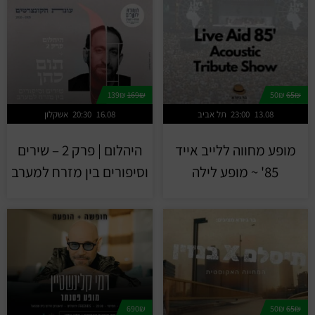
139₪
169₪
50₪
65₪
13.08
23:00
תל אביב
16.08
20:30
אשקלון
מופע מחווה ללייב אייד
היהלום | פרק 2 – שירים
85' ~ מופע לילה
וסיפורים בין מזרח למערב
690₪
50₪
65₪