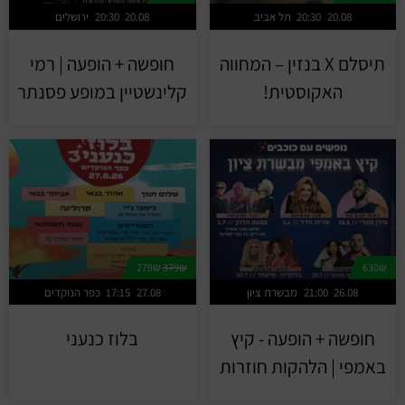
20.08
20:30
תל אביב
20.08
20:30
ירושלים
תיסלם X בנזין – המחווה
חופשה + הופעה | רמי
האקוסטית!
קלינשטיין במופע פסנתר
279₪
379₪
630₪
26.08
21:00
מבשרת ציון
27.08
17:15
כפר הנוקדים
חופשה + הופעה - קיץ
בלוז כנעני
באמפי | הלהקות חוזרות