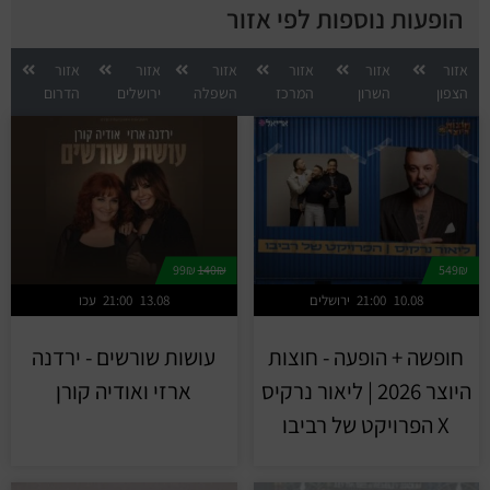
הופעות נוספות לפי אזור
אזור
אזור
אזור
אזור
אזור
אזור
הצפון
השרון
המרכז
השפלה
ירושלים
הדרום
99₪
140₪
549₪
10.08
21:00
ירושלים
13.08
21:00
עכו
חופשה + הופעה - חוצות
עושות שורשים - ירדנה
היוצר 2026 | ליאור נרקיס
ארזי ואודיה קורן
X הפרויקט של רביבו