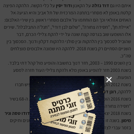
איתם היו גם
דוד גזלה
על הקאנון
ודוד יסין
על כלי הקשה. הלהקה הפיצה
קלטת באופן לא מסחרי בתחנה המרכזית של תל אביב והיא הגיעה אל
האחים אזולאי וכך הם הוחתמו על אלבום מסחרי ראשון. בין שירי האלבום:
"איילת חן", "חסידה צחורה", "שלום לבן דודי", "חנל'ה התבלבלה". שירים
אלו הושמעו שוב בגרסה קצת שונה על ידי להקת צלילי הכרם, דבר
שהוביל לסכסוך בין הלהקות ובין סולני הלהקות דקלון ודנוך. הסכסוך בין
השניים הסתיים רק בשנת 2018. ללהקה היו שמונה אלבומים מוצלחים
סה"כ.
בין השנים 1990 – 2003, חזר דנוך בתשובה והופיע מול קהל דתי בלבד.
בשנת 2003 חזר להופיע באופן מלא ולהקת צלילי העוד חזרה למסע
הופעות.
בשנת 2012 הקים את הפרויקט "הפקולטה" יחד עם ששי יעיש חברו
ללהקה,
רונן דנוך
בנו,
זוהר יעיש
בנו של ששי
וקובי שי.
בשנת 2016 הופיע בטקס הדלקת המשואות ביום העצמאות ה-68 בשיר
"חסידה צחורה" יחד עם יהודה קיסר ומירי מסיקה.
בשנת 2018 יצא לסיבוב הופעות יחד עם דקלון בהפקה של
דודו טסה וניר
מימון
. בשנה זו גם זכה בפרס משרד התרבות והספורט לאמנים ותיקים
בזמר עברי לצד
קורין אלאל ושם טוב לוי.