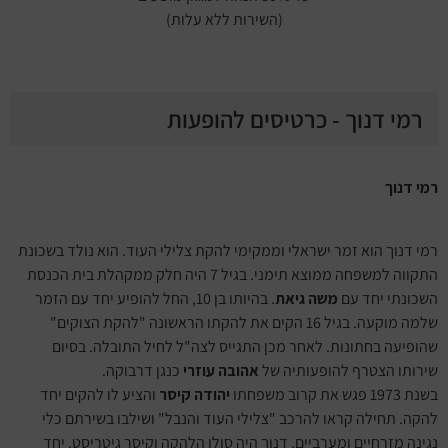
(השירות ללא עלות)
רמי דנוך - כרטיסים להופעות
רמי דנוך
רמי דנוך הוא זמר ישראלי וממקימי להקת צלילי העוד. הוא נולד בשכונת
התקווה למשפחה ממוצא תימני. בגיל 7 היה חלק ממקהלת בית הכנסת
השכונתי יחד עם
משה גיאת
. בהיותו בן 10, החל להופיע יחד עם הזמר
שלמה מוקעה. בגיל 16 הקים את להקתו הראשונה "להקת הצוקים"
שהופיעה בחתונות. לאחר מכן התגייס לצה"ל לחיל התובלה. בסיום
שירותו הצטרף להופעותיה של
אהובה עוזרי
כנגן דרבוקה.
בשנת 1973 פגש את קרוב משפחתו
יהודה קיסר
והציע לו להקים יחד
להקה. תחילה קראו להרכב "צלילי העוד והנבל" ושילבו בשירתם כלי
נגינה מזרחיים ומערביים. דנוך היה סולן הלהקה וקיסר גיטריסט. יחד