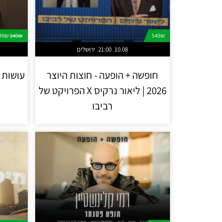
99₪
140₪
549₪
10.08
21:00
ירושלים
חופשה + הופעה - חוצות היוצר
עושות ש
2026 | ליאור נרקיס X הפרויקט של
רביבו