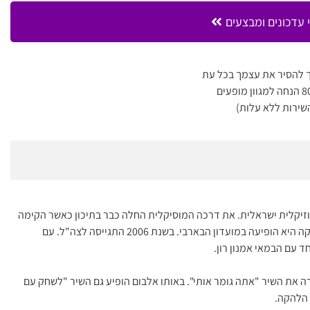
 עדכונים ומבצעים
 להסיר את עצמך בכל עת
שירות ללא עלות)
מוזיקלית ישראלית. את דרכה המוסיקלית החלה כבר בתיכון כאשר הקימה
את הלהקה "החצר האחורית" שניגנה בסגנון רוק. עם הלהקה היא הופיעה במועדון הבארבי. בשנת 2006 התגייסה לצה"ל. עם
 עם הבמאי אמנון רון.
ן ושרה את השיר "אתה גומר אותי". באותו אלבום הופיע גם השיר "לשחק עם
 הלהקה.