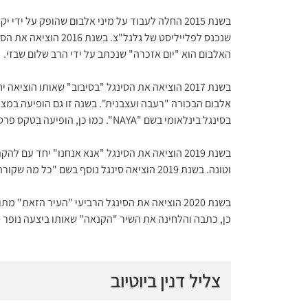
שנכנס לפלייליסט של ג
האלבום הוא "יום אזכרה" שנכתב על ידי הרב שלום שבזי.
בשנת 2017 הוציאה את הסינגל "בסיבוב" שאותו הוצ
אלבום הבכורה "רעבה ועצבנית". בשנה זו גם הופיעה במצעד
בסינגל בינלאומי בשם "NAYA". כמו כן, הופיעה בטקס פרסי אקו"ם וביצעה גרסת כיסוי לשיר "שדמתי" של אסתר עופרים.
בשנת 2019 הוציאה את הסינגל "אנא אנחנו" יחד ע
וטונה. בשנת 2019 הוציאה סינגל נוסף בשם "כל מה שקורה" בשיתוף פעולה עם הראפר עטר מיינר.
בשנת 2020 הוציאה את הסינגל הרביעי "העיר הזאת
כן, כתבה והלחינה את השיר "הקנאה" שאותו ביצעה נופר
צליל דנין ביוטיוב