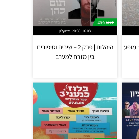
139₪
169₪
16.08
20:30
אשקלון
וה ללייב אייד 85' ~ מופע
היהלום | פרק 2 – שירים וסיפורים
בין מזרח למערב