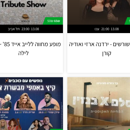
50₪
65₪
13.08
21:00
עכו
13.08
23:00
תל אביב
ורשים - ירדנה ארזי ואודיה
מופע מחו
קורן
לילה