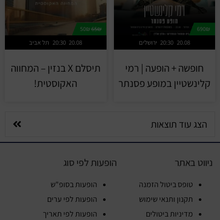
50₪
65₪
690₪
20.08
20:30
ירושלים
20.08
20:30
תל אביב
חופשה + הופעה | רמי
תיסלם X בנזין – המחווה
קלינשטיין במופע פסנתר
האקוסטית!
הצג עוד תוצאות
ניווט באתר
הופעות לפי סוג
טופס ביטול הזמנה
הופעות בסופ"ש
תקנון ותנאי שימוש
הופעות לפי ערים
מדיניות ביטולים
הופעות לפי תאריך