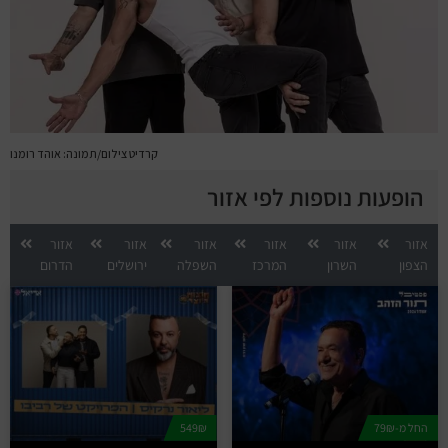
קרדיט צילום/תמונה: אוהד רומנו
הופעות נוספות לפי אזור
אזור
אזור
אזור
אזור
אזור
אזור
הצפון
השרון
המרכז
השפלה
ירושלים
הדרום
החל מ-79₪
549₪