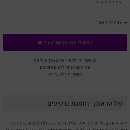
שלחו לי עדכונים ומבצעים
באפשרותך להסיר את עצמך בכל עת
עד 80% הנחה למגוון מופעים
(השירות ללא עלות)
פול טראנק - הזמנת כרטיסים
להקת הרוק-בלוז פול טראנק החלה דרכה בשנת 2010 כהרכב מוזיקלי
בשם "גל ניסמן טריו". רק לאחר הצטרפותו של הקלידן אריאל קשת הפכו