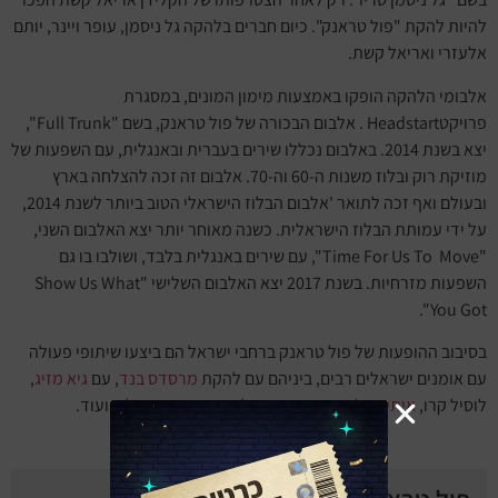
להיות להקת "פול טראנק". כיום חברים בלהקה גל ניסמן, עופר ויינר, יותם
אלעזרי ואריאל קשת.
אלבומי הלהקה הופקו באמצעות מימון המונים, במסגרת
פרויקטHeadstart . אלבום הבכורה של פול טראנק, בשם "Full Trunk",
יצא בשנת 2014. באלבום נכללו שירים בעברית ובאנגלית, עם השפעות של
מוזיקת רוק ובלוז משנות ה-60 וה-70. אלבום זה זכה להצלחה בארץ
ובעולם ואף זכה לתואר 'אלבום הבלוז הישראלי הטוב ביותר לשנת 2014,
על ידי עמותת הבלוז הישראלית. כשנה מאוחר יותר יצא האלבום השני,
"Time For Us To Move", עם שירים באנגלית בלבד, ושולבו בו גם
השפעות מזרחיות. בשנת 2017 יצא האלבום השלישי "Show Us What
You Got".
בסיבוב ההופעות של פול טראנק ברחבי ישראל הם ביצעו שיתופי פעולה
עם אומנים ישראלים רבים, ביניהם עם להקת
מרסדס בנד
, עם
גיא מזיג
,
לוסיל קרו,
איתי פרל
, אפרים שמיר, גל דה פז, דיאנה גולבי ועוד.