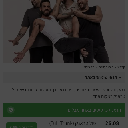
מחזות זמר
מחול ובלט
קונצרטים
הרצאות
סרטים
קרדיט צילום/תמונה: אוהד רומנו
חופשה והופעה
תנאי שימוש באתר
במקום לחפש בעשרות אתרים, ריכזנו עבורך הופעות קרובות של פול
טראנק במקום אחד:
הזמנת כרטיסים באתר מבלים
26.08
פול טראנק (Full Trunk)
לרכישה ב-₪99