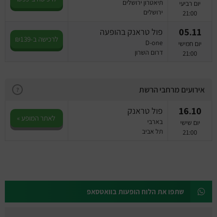
תיאטרון ירושלים
יום רביעי
ירושלים
21:00
05.11
פול טראנק בהופעה
לרכישה ב-₪139
D-one
יום חמישי
דרום השרון
21:00
אירועים מרחבי הרשת
?
16.10
פול טראנק
לאתר המופע »
בארבי
יום שישי
תל אביב
21:00
שתפו את הלוח הופעות בוואטסאפ