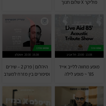
פוליקר X שלום חנוך
139₪
169₪
50₪
65₪
13.08
23:00
תל אביב
16.08
20:30
אשקלון
מופע מחווה ללייב אייד
היהלום | פרק 2 – שירים
85' ~ מופע לילה
וסיפורים בין מזרח למערב