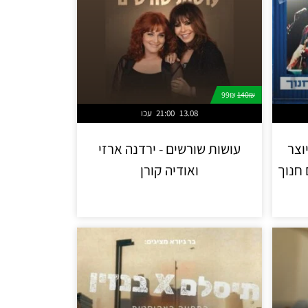
99₪
140₪
13.08
21:00
עכו
וצר
עושות שורשים - ירדנה ארזי
ואודיה קורן