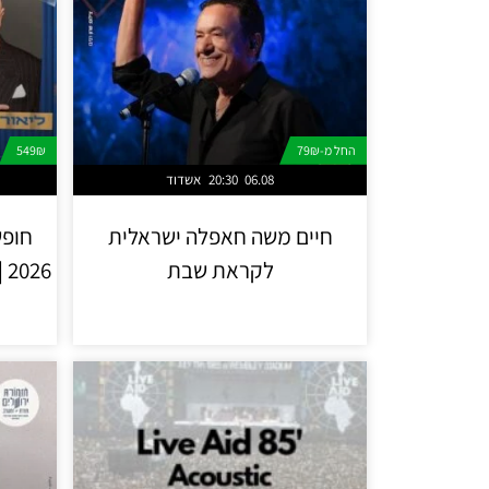
החל מ-79₪
549₪
06.08
20:30
אשדוד
חיים משה חאפלה ישראלית
חופש
לקראת שבת