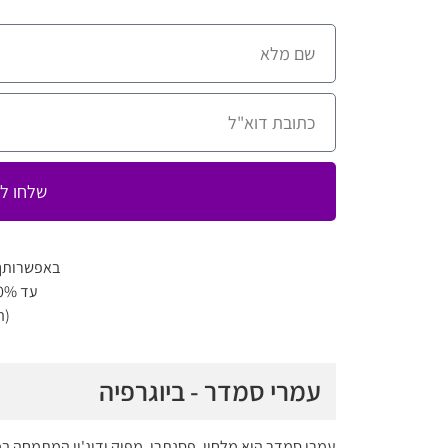
שלחו לי
באפשרותך
עד 80% הנחה למגוון מופעים
(ה
עמרי סמדר - ביוגרפיה
עמרי סמדר הוא מלחין, פסנתרן, מפיק ודיג'יי המתמחה 