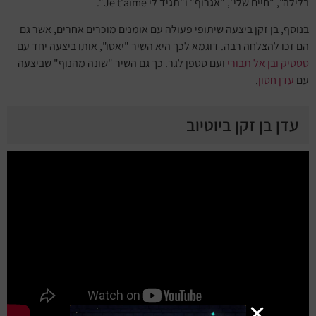
בלילה", "חיים שלי", "אגרוף" ו"תגיד לי Je t'aime".
בנוסף, בן זקן ביצעה שיתופי פעולה עם אומנים מוכרים אחרים, אשר גם
הם זכו להצלחה רבה. דוגמא לכך היא השיר "יאסו", אותו ביצעה יחד עם
סטטיק ובן אל תבורי
ועם סטפן לגר. כך גם השיר "שונה מהנוף" שביצעה
עם
עדן חסון
.
עדן בן זקן ביוטיוב