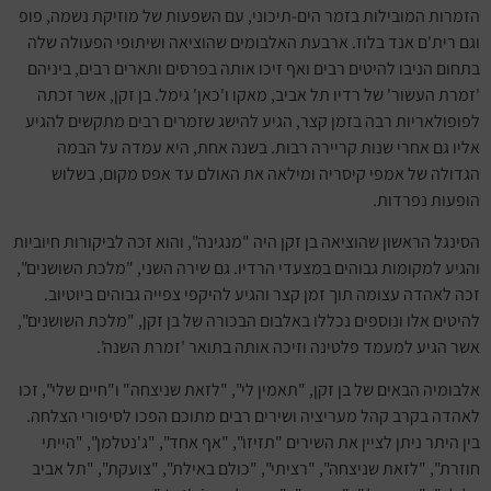
הזמרות המובילות בזמר הים-תיכוני, עם השפעות של מוזיקת נשמה, פופ
וגם רית'ם אנד בלוז. ארבעת האלבומים שהוציאה ושיתופי הפעולה שלה
בתחום הניבו להיטים רבים ואף זיכו אותה בפרסים ותארים רבים, ביניהם
'זמרת העשור' של רדיו תל אביב, מאקו ו'כאן' גימל. בן זקן, אשר זכתה
לפופולאריות רבה בזמן קצר, הגיע להישג שזמרים רבים מתקשים להגיע
אליו גם אחרי שנות קריירה רבות. בשנה אחת, היא עמדה על הבמה
הגדולה של אמפי קיסריה ומילאה את האולם עד אפס מקום, בשלוש
הופעות נפרדות.
הסינגל הראשון שהוציאה בן זקן היה "מנגינה", והוא זכה לביקורות חיוביות
והגיע למקומות גבוהים במצעדי הרדיו. גם שירה השני, "מלכת השושנים",
זכה לאהדה עצומה תוך זמן קצר והגיע להיקפי צפייה גבוהים ביוטיוב.
להיטים אלו ונוספים נכללו באלבום הבכורה של בן זקן, "מלכת השושנים",
אשר הגיע למעמד פלטינה וזיכה אותה בתואר 'זמרת השנה'.
אלבומיה הבאים של בן זקן, "תאמין לי", "לזאת שניצחה" ו"חיים שלי", זכו
לאהדה בקרב קהל מעריציה ושירים רבים מתוכם הפכו לסיפורי הצלחה.
בין היתר ניתן לציין את השירים "תזיזו", "אף אחד", "ג'נטלמן", "הייתי
חוזרת", "לזאת שניצחה", "רציתי", "כולם באילת", "צועקת", "תל אביב