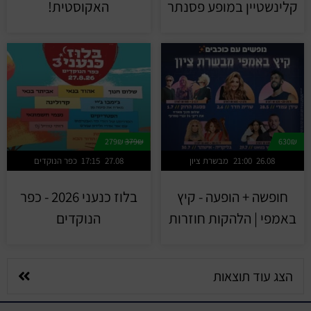
קלינשטיין במופע פסנתר
האקוסטית!
279₪
379₪
630₪
26.08
21:00
מבשרת ציון
27.08
17:15
כפר הנוקדים
חופשה + הופעה - קיץ
בלוז כנעני 2026 - כפר
באמפי | הלהקות חוזרות
הנוקדים
הצג עוד תוצאות