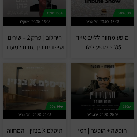
139₪
169₪
50₪
65₪
13.08
23:00
תל אביב
16.08
20:30
אשקלון
מופע מחווה ללייב אייד
היהלום | פרק 2 – שירים
85' ~ מופע לילה
וסיפורים בין מזרח למערב
50₪
65₪
690₪
20.08
20:30
ירושלים
20.08
20:30
תל אביב
חופשה + הופעה | רמי
תיסלם X בנזין – המחווה