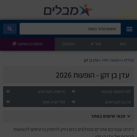
היום
מבלים קלאב
סופ"ש
מבצעים
הופעה בהפתעה 🎁
הופעות היום
מבלים
»
הופעות חיות
»
עדן בן זקן
עדן בן זקן - הופעות 2026
סטנדאפ
הצגות ילדים
לוח הופעות קרובות
הרשמה לעדכונים
עדן בן זקן ביוטיוב
אולי יעניין אותך
הופעות חיות
תנאי שימוש באתר
הצגות תיאטרון
ריכזנו עבורכם אתרים מומלצים בהם ניתן להזמין כרטיסים להופעות
קרובות של עדן בן זקן