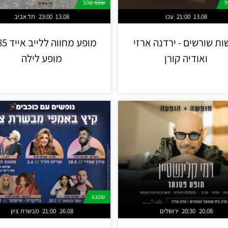
50₪
65₪
13.08
21:00
עכו
13.08
23:00
תל אביב
ות שורשים - ירדנה ארזי
ואודיה קורן
מופע לילה
630₪
20.08
20:30
ירושלים
26.08
21:00
מבשרת ציון