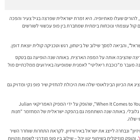
ירושלים (שכונת קטמון), להורים שעלו מאתיופיה. היא זמרת ישראלית שפרצה בגיל צעיר והפכה
קול עוצמתי ונוכחות בימתית שמחברת בין פופ עכשווי לשורשים
ודת פריצה שהציבה אותה על המפה הארצית. באותה שנה הופיעה גם בטקס
ישראל, ובכך סימנה מעבר מ"כוכבת ריאליטי" לאמנית שמופיעה באירועים ממלכתיים מול
הוציאה סינגל בכורה באנגלית ("Better"), שהציג את הכיוון הבינלאומי שלה ואת היכולת להחזיק שיר פופ נקי ומדויק גם
בשנת 2019 המשיכה לבסס קריירה עצמאית עם הסינגל "When It Comes to You", שהופק על ידי המפיק האמריקאי Julian
לשוק גלובלי. באותה שנה השתתפה גם בהפקה ישראלית של המחזמר "חנות
י שלה.
ירוויזיון" ונבחרה לייצג את ישראל באירוויזיון. לקראת התחרות שוחרר השיר
, והופק מוזיקלית בשיתוף ינון יהל – שילוב בין פופ מודרני לשפות וזהויות