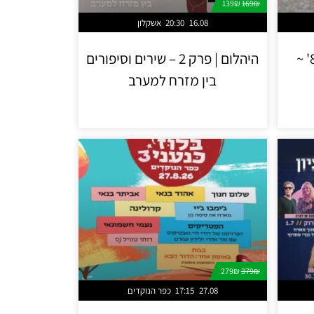
139₪
169₪
16.08
20:30
אשקלון
מופע מחווה ללייב אייד 85' ~
היהלום | פרק 2 – שירים וסיפורים
בין מזרח למערב
279₪
379₪
27.08
17:15
כפר הנוקדים