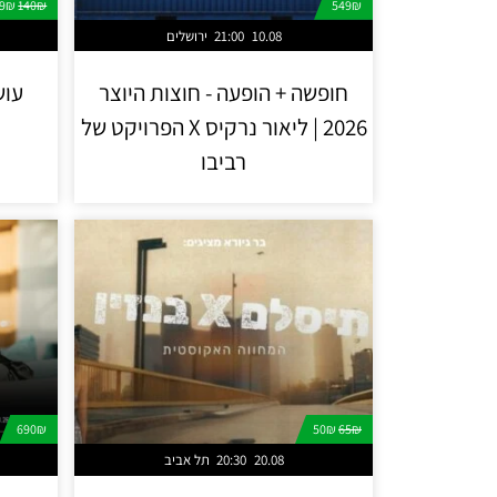
99₪
140₪
549₪
10.08
21:00
ירושלים
חופשה + הופעה - חוצות היוצר
עוש
2026 | ליאור נרקיס X הפרויקט של
רביבו
690₪
50₪
65₪
20.08
20:30
תל אביב