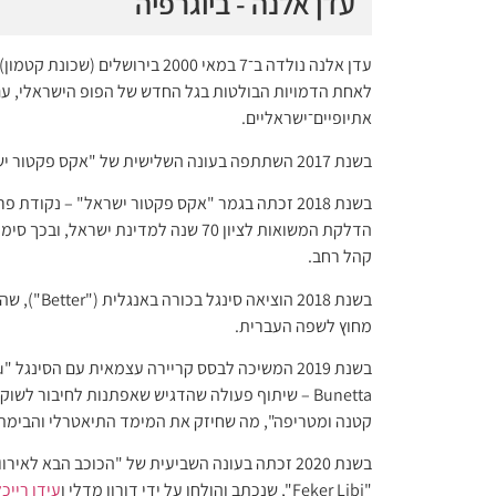
עדן אלנה - ביוגרפיה
עדן אלנה נולדה ב־7 במאי 2000 ב
לאחת הדמויות הבולטות בגל החדש של הפופ הישראלי, עם 
אתיופיים־ישראליים.
בשנת 2017 השתתפה בעונה השלישית של "אקס פקטור ישראל", והביאה למסך שילוב של ביטחון, רגש וטכניקה קולית יוצאת דופן.
בשנת 2018 זכתה בגמר "אקס פקטור ישראל" – נק
הדלקת המשואות לציון 70 שנה למדינת 
קהל רחב.
בשנת 2018 
מחוץ לשפה העברית.
Bunetta – שיתוף פעולה שהדגיש שאפתנות לחיבור 
קטנה ומטריפה", מה שחיזק את המימד התיאטרלי והבימת
בשנת 2020 זכתה בעונה השביעית של "הכוכב הבא לא
"Feker Libi", שנכתב והולחן על ידי דורון מדלי ו
עידן רייכל