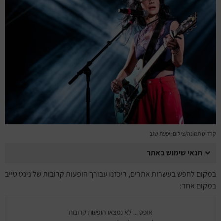
מחזות זמר
מחול ובלט
קונצרטים
הרצאות
סרטים
חופשה והופעה
קרדיט תמונה/צילום: יפעת שגב
תנאי שימוש באתר
במקום לחפש בעשרות אתרים, ריכזנו עבורך הופעות קרובות של נינט טייב
במקום אחד:
אופס ... לא נמצאו הופעות קרובות