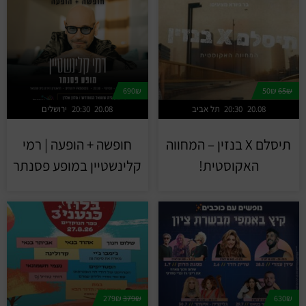
690₪
50₪
65₪
20.08
20:30
תל אביב
20.08
20:30
ירושלים
תיסלם X בנזין – המחווה
חופשה + הופעה | רמי
האקוסטית!
קלינשטיין במופע פסנתר
279₪
379₪
630₪