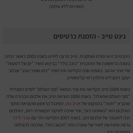
(השירות ללא עלות)
נינט טייב - הזמנת כרטיסים
נינט טייב היא זמרת ושחקנית. טייב פרצה לחיינו בשנת 2003 כאשר זכתה
בעונה הראשונה של התוכנית "כוכב נולד" בביצוע השיר "ים של דמעות"
של זוהר ארגוב. באותה שנה הקליטה את השיר "כמו ששיר נוגע" שכתב
יעקב רוטבליט והלחין רמי קלינשטיין.
בשנת 2004 טייב הקליטה את שיר הנושא "סוף העולם" לסרט המצליח
"סוף העולם שמאלה". בשנת 2006 הוציאה טייב את אלבום הבכורה שלה
שנקרא "יחפה" בהפקתו של
אביב גפן
. הסינגל הראשון שהוציאה מתוך
האלבום הוא "כשאתה כאן", שיר שזכה לסיקור תקשורתי רחב, האלבום
זכה למעמד של אלבום זהב. בשנת 2007 הקליטה יחד עם
עברי לידר
גרסה מחודשת לשיר של עופרה חזה "הכאב הזה", שזכתה להצלחה
מסחרית רבה.