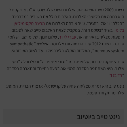
בשנת 2009 טייב הוציאה את האלבום השני שלה שנקרא "קומוניקטיבי",
היא כתבה את כל שירי האלבום. האלבום כולל את השירים "מדברים",
"הכלה" ו"אולי בחגים". טייב אירחה באלבום את
מרינה מקסימיליאן
בלומין
בשיר "בשקט הזה". במקביל לצאת האלבום טייב יצאה לסיבוב
הופעות מצליח בו אירחה את
עברי לידר
, שלום חנוך, שלומי שבן ושלומי
סרנגה. בשנת 2012 טייב הוציאה את אלבומה השלישי " sympathetic
nervous system"', האלבום הוקלט בליברפול ויועד לשוק האירופאי.
טייב שיחקה בסדרות טלוויזיה כמו "זגורי אימפריה" ובטלנובלה "השיר
שלנו". היא השתתפה בסדרת המציאות "פעם בחיים" והתארחה בסדרה
"
רד בנד
".
נינט טייב היא זמרת מצליחה שחיה על קו ישראל- ארצות הברית. המופע
שלה מרתק וחד פעמי.
נינט טייב ביוטיוב