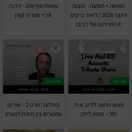
חופשה + הופעה - חוצות
עושות שורשים - ירדנה
היוצר 2026 | ליאור נרקיס
ארזי ואודיה קורן
X הפרויקט של רביבו
139₪
169₪
50₪
65₪
13.08
23:00
תל אביב
16.08
20:30
אשקלון
מופע מחווה ללייב אייד
היהלום | פרק 2 – שירים
85' ~ מופע לילה
וסיפורים בין מזרח למערב