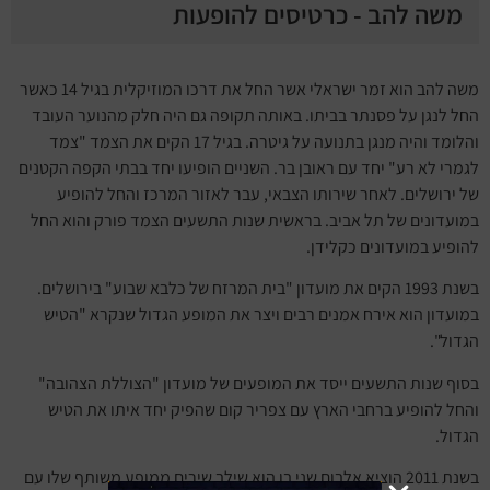
משה להב - כרטיסים להופעות
משה להב הוא זמר ישראלי אשר החל את דרכו המוזיקלית בגיל 14 כאשר
החל לנגן על פסנתר בביתו. באותה תקופה גם היה חלק מהנוער העובד
והלומד והיה מנגן בתנועה על גיטרה. בגיל 17 הקים את הצמד "צמד
לגמרי לא רע" יחד עם ראובן בר. השניים הופיעו יחד בבתי הקפה הקטנים
של ירושלים. לאחר שירותו הצבאי, עבר לאזור המרכז והחל להופיע
במועדונים של תל אביב. בראשית שנות התשעים הצמד פורק והוא החל
להופיע במועדונים כקלידן.
בשנת 1993 הקים את מועדון "בית המרזח של כלבא שבוע" בירושלים.
במועדון הוא אירח אמנים רבים ויצר את המופע הגדול שנקרא "הטיש
הגדול".
בסוף שנות התשעים ייסד את המופעים של מועדון "הצוללת הצהובה"
והחל להופיע ברחבי הארץ עם צפריר קום שהפיק יחד איתו את הטיש
הגדול.
בשנת 2011 הוציא אלבום שני בו הוא שילב שירים ממופע משותף שלו עם