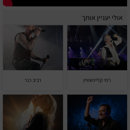
אולי יעניין אותך
רמי קליינשטיין
רביב כנר