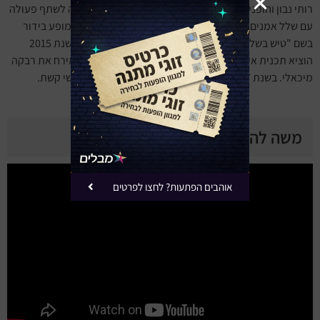
רותי נבון וחופני כהן. בשנות האלפיים המאוחרות הוא מרבה לשתף פעולה
עם שלל אמנים בניהם: ג'קי לוי וקובי אריאלי שאיתם הוציא מופע בידור
בשם "טיש בשלושה". יורם טהרלב במופע "לטיש יש זקן". בשנת 2015
הוציא תכנית אירוח שבה אירח את שייקה לוי ובשנת 2016 אירח את רבקה
מיכאלי. בשנת 2017 החל לשתף פעולה עם טוביה צפיר וששי קשת.
משה להב ביוטיוב
אוהבים הפתעות? לחצו לפרטים