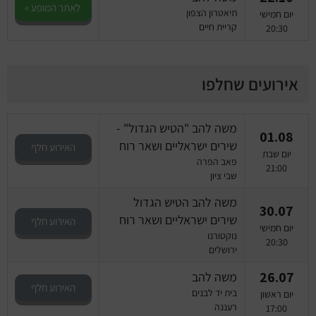
לאתר המופע »
תיאטרון הצפון
יום חמישי
קריית חיים
20:30
אירועים שחלפו
משה להב "הטיש הגדול" -
01.08
שירים ישראליים ושאר רוח
האירוע חלף
יום שבת
פאב הפרה
21:00
שבי ציון
משה להב הטיש הגדול
30.07
שירים ישראליים ושאר רוח
האירוע חלף
יום חמישי
נוקטורנו
20:30
ירושלים
26.07
משה להב
האירוע חלף
בית יד לבנים
יום ראשון
רעננה
17:00