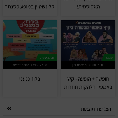
האקוסטית!
קלינשטיין במופע פסנתר
279₪
379₪
630₪
26.08
21:00
מבשרת ציון
27.08
17:15
כפר הנוקדים
חופשה + הופעה - קיץ
בלוז כנעני
באמפי | הלהקות חוזרות
הצג עוד תוצאות