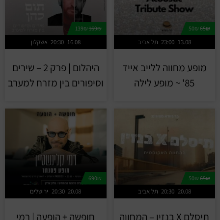
139₪
169₪
50₪
65₪
13.08
23:00
תל אביב
16.08
20:30
אשקלון
מופע מחווה ללייב אייד
היהלום | פרק 2 – שירים
85' ~ מופע לילה
וסיפורים בין מזרח למערב
690₪
50₪
65₪
20.08
20:30
תל אביב
20.08
20:30
ירושלים
תיסלם X בנזין – המחווה
חופשה + הופעה | רמי