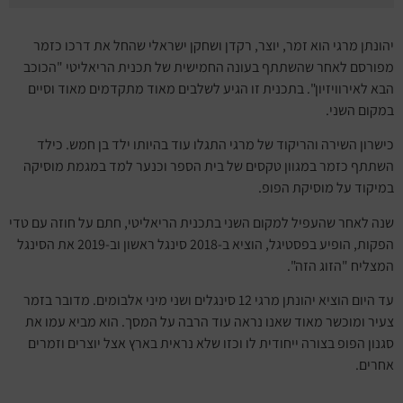
יהונתן מרגי הוא זמר, יוצר, רקדן ושחקן ישראלי שהחל את דרכו כזמר
מפורסם לאחר שהשתתף בעונה החמישית של תכנית הריאליטי "הכוכב
הבא לאירוויזיון". בתכנית זו הגיע לשלבים מאוד מתקדמים מאוד וסיים
במקום השני.
כישרון השירה והריקוד של מרגי התגלו עוד בהיותו ילד בן חמש. כילד
השתתף כזמר במגוון טקסים של בית הספר וכנער למד במגמת מוסיקה
במיקוד על מוסיקת הפופ.
שנה לאחר שהעפיל למקום השני בתכנית הריאליטי, חתם על חוזה עם טדי
הפקות, הופיע בפסטיגל, הוציא ב-2018 סינגל ראשון וב-2019 את הסינגל
המצליח "הזוג הזה".
עד היום הוציא יהונתן מרגי 12 סינגלים ושני מיני אלבומים. מדובר בזמר
צעיר ומוכשר מאוד שאנו נראה עוד הרבה על המסך. הוא מביא עמו את
סגנון הפופ בצורה ייחודית לו וכזו שלא נראית בארץ אצל יוצרים וזמרים
אחרים.