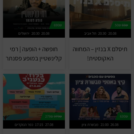
690₪
50₪
65₪
20.08
20:30
תל אביב
20.08
20:30
ירושלים
תיסלם X בנזין – המחווה
חופשה + הופעה | רמי
האקוסטית!
קלינשטיין במופע פסנתר
279₪
379₪
630₪
26.08
21:00
מבשרת ציון
27.08
17:15
כפר הנוקדים