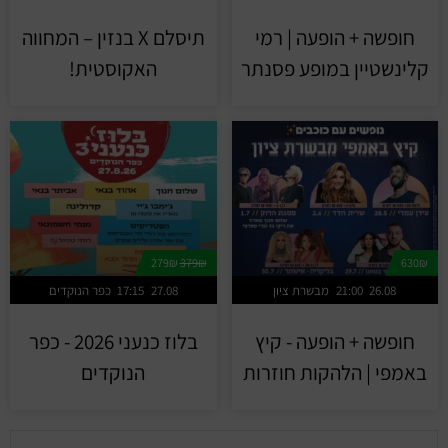
חופשה + הופעה | רמי
תיסלם X בנזין – המחווה
קלינשטיין במופע פסנתר
האקוסטית!
279₪
379₪
630₪
26.08
21:00
מבשרת ציון
27.08
17:15
כפר הנוקדים
חופשה + הופעה - קיץ
בלוז כנעני 2026 - כפר
באמפי | הלהקות חוזרות
הנוקדים