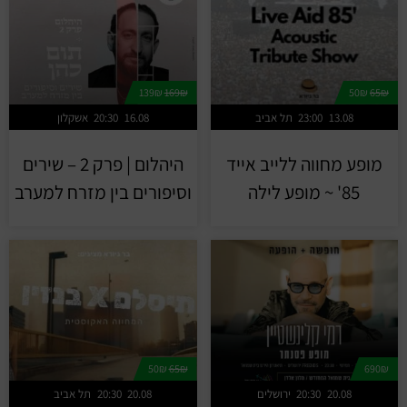
139₪
169₪
50₪
65₪
13.08
23:00
תל אביב
16.08
20:30
אשקלון
מופע מחווה ללייב אייד
היהלום | פרק 2 – שירים
85' ~ מופע לילה
וסיפורים בין מזרח למערב
50₪
65₪
690₪
20.08
20:30
ירושלים
20.08
20:30
תל אביב