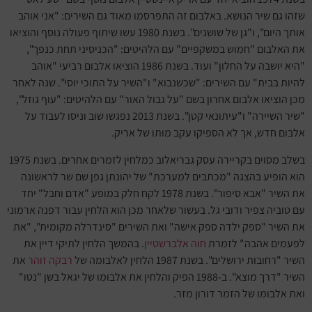
שזהו גם שיר הנושא. באלבום זה התפרסמו מאוד גם השירים: "אני אוהב
אותך היום", ו"גן של שושנים". בשנת 1980 עשו שיתוף פעולה נוסף והוציאו
את האלבום "חמוש במשקפיים" עם הלהיטים: "הכניסיני תחת כנפך",
"היא יושבה על החלון" ועוד. בשנת 1986 הוציאו אלבום רביעי "אוהב
להיות בבית" עם השירים: "שכשנבוא" ו"השיר על התוכי יוסי". שנה לאחר
מכן הוציאו אלבום אחרון בשם "על גבול האור" עם הלהיטים: "עוף גוזל",
"שיר השיירה" ו"עיתונאי קטן". בשנת 2013 נפגשו שוב וניסו לעבוד על
אלבום חדש, אך לא הספיקו עקב מותו של אריק.
בשלב מסוים בקריירה עסק גבריאלוב כמלחין לזמרים אחרים. בשנת 1975
הוא הופיע בהצגה "מכתבים למערכת" של יהונתן גפן שם שר לראשונה
את השיר "אבא סיפור". בשנת 1978 לקח חלק במופע "אדם וחבל" יחד
עם טוביה צפיר ודובי גל. בעשור שלאחר מכן הוא הלחין עבור דפנה ארמוני
את השיר "ספק ילדה ספק אישה" ואת השירים "סינדרלה מקומית", "את
לפעמים אהבה" לזמרת
חוה אלברשטיין
. בהמשך הלחין לתיקי דיין את
השיר "רחובות ירושלים". בשנת 1987 הלחין לאלבומה של
רבקה זוהר
את
השיר "דרך מוצא". ב-1988 הפיק והלחין את אלבומו של יגאל בשן "נטו"
ואת אלבומו של הזמר דורון מזר.