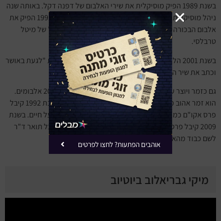
בשנת 1989 הפיק מוסיקלית את שירי האלבום של דפנה דקל. באותה שנה
ניהל מוסיקלית גם את אלבום הסולו השני של רוטבליט. ב-1992 הפיק את
אלבום הבכורה של
יהודה אליאס
ואת השיר "חזרת מאוחר" של מיטל
טרבלסי.
בשנת 2001 הלחין את מוסיקת הרקע לטלנובלה הישראלית "לגעת באושר
וכתב את שיר הנושא גם לטלנובלה "לחיי האהבה".
גם כזמר ויוצר עצמאי הייתה לו קריירה שופעת הכוללת כ-20 אלבומים.
הוא זמר אהוב מאוד על הקהל הישראלי ומאוד מוערך. בשנת 1992 קיבל
פרס אקו"ם כמלחין. בשנת 2007 קיבל פרס אקו"ם על מפעל חיים. בשנת
2009 קיבל פרס מפעל חיים מעיריית חולון. במאי 2016 קיבל תואר ד"ר
לשם כבוד מהאוניברסיטה העברית שבירושלים.
אוהבים הפתעות? לחצו לפרטים
מיקי גבריאלוב ביוטיוב