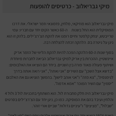
מיקי גבריאלוב - כרטיסים להופעות
מיקי גבריאלוב הוא מוזיקאי, מלחין, פזמונאי וזמר ישראלי. את דרכו
המוסיקלית הוא החל בשנות ה-60 כאשר הקים יחד עם חבריו: עמי
טרייבטש, יצחק קלפטר וחיים רומנו את להקת הצ'רצ'ילים. בלהק זו הוא
ניגן על גיטרה בס. הלהקה זכתה להצלחה רבה.
בסוף שנות ה-60 הלהקה הפכה להיות להקת הליווי של הזמר אריק
איינשטיין. ההכרות בין אריק למיקי גבריאלוב הביאה לחברות מיוחדת
ושיתוף פעולה מאוד פורה בין השניים. ביחד הם הוציאו את האלבומים:
"בדשא אצל השכן" עם השירים "אני ואתה", "אני רואה אותה בדרך
לגימנסיה", "צא מזה" ו"אני אוהב לישון". בהמשך הוציאו גם את האלבום
"יסמין" עם השיר המוכר "אמא אדמה".
מיקי גבריאלוב היה חלק מחבורת לול. הוא השתתף בתכניות לול 3 ולול 4
והלחין ועיבד בהם את המוסיקה. כמו כן, ניגן יחד עם הצ'רצ'ילים בסרטים
"שבלול", "מציצים" ו"עיניים גדולות" שביים אורי זוהר.
בשנת 1974 הוציא יחד עם אריק איינשטיין אלבום נוסף בשם "סע לאט"