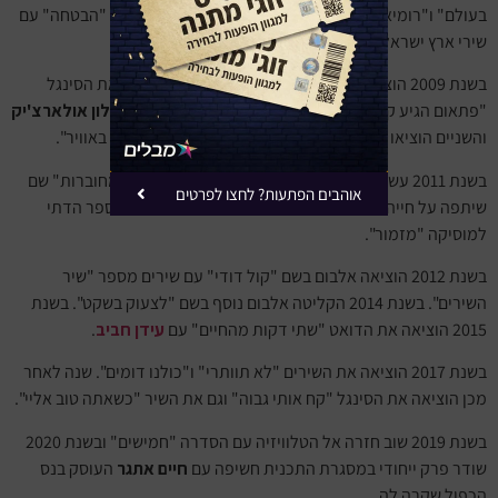
בעולם" ו"רומיאו". שנה לאחר מכן הוציאה עוד אלבום בשם "הבטחה" עם
שירי ארץ ישראל.
בשנת 2009 הוציאה את הסינגל "נהר הזמן" ומיד לאחריו את הסינגל
"פתאום הגיע קיץ". באותה שנה עשתה שיתוף פעולה עם
אלון אולארצ'יק
והשניים הוציאו את השיר "אהובתי" עבור הסדרה "מגדלים באוויר".
בשנת 2011 עשתה תפנית והשתתפה בסדרת הטלוויזיה "מחוברות" שם
אוהבים הפתעות? לחצו לפרטים
שיתפה על חייה. באותה שנה החלה ללוות הרכבים בבית הספר הדתי
למוסיקה "מזמור".
בשנת 2012 הוציאה אלבום בשם "קול דודי" עם שירים מספר "שיר
השירים". בשנת 2014 הקליטה אלבום נוסף בשם "לצעוק בשקט". בשנת
2015 הוציאה את הדואט "שתי דקות מהחיים" עם
עידן חביב
.
בשנת 2017 הוציאה את השירים "לא תוותרי" ו"כולנו דומים". שנה לאחר
מכן הוציאה את הסינגל "קח אותי גבוה" וגם את השיר "כשאתה טוב אליי".
בשנת 2019 שוב חזרה אל הטלוויזיה עם הסדרה "חמישים" ובשנת 2020
שודר פרק ייחודי במסגרת התכנית חשיפה עם
חיים אתגר
העוסק בנס
הכפול שקרה לה.