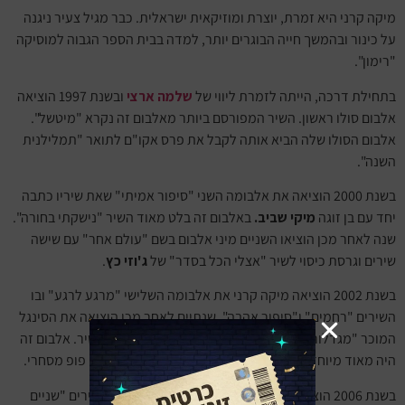
מיקה קרני היא זמרת, יוצרת ומוזיקאית ישראלית. כבר מגיל צעיר ניגנה
על כינור ובהמשך חייה הבוגרים יותר, למדה בבית הספר הגבוה למוסיקה
"רימון".
בתחילת דרכה, הייתה לזמרת ליווי של
שלמה ארצי
ובשנת 1997 הוציאה
אלבום סולו ראשון. השיר המפורסם ביותר מאלבום זה נקרא "מיטשל".
אלבום הסולו שלה הביא אותה לקבל את פרס אקו"ם לתואר "תמלילנית
השנה".
בשנת 2000 הוציאה את אלבומה השני "סיפור אמיתי" שאת שיריו כתבה
יחד עם בן זוגה
מיקי שביב.
באלבום זה בלט מאוד השיר "נישקתי בחורה".
שנה לאחר מכן הוציאו השניים מיני אלבום בשם "עולם אחר" עם שישה
שירים וגרסת כיסוי לשיר "אצלי הכל בסדר" של
ג'וזי כץ
.
בשנת 2002 הוציאה מיקה קרני את אלבומה השלישי "מרגע לרגע" ובו
השירים "רחמים" ו"סיפור אהבה". שנתיים לאחר מכן הוציאה את הסינגל
המוכר "מגדלור" ומיד אחריו אלבום נוסף הקרוי על שם השיר. אלבום זה
היה מאוד מיוחד וכלל שימוש במוסיקה אלקטרונית יחד עם פופ מסחרי.
בשנת 2006 הוציאה אלבום נוסף בשם "פשוט וטוב" עם השירים "שניים