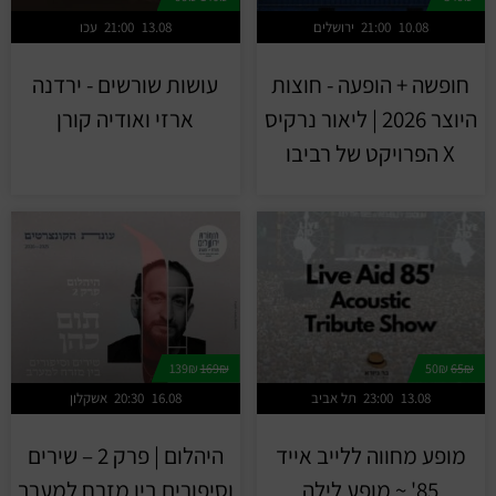
10.08
21:00
ירושלים
13.08
21:00
עכו
חופשה + הופעה - חוצות
עושות שורשים - ירדנה
היוצר 2026 | ליאור נרקיס
ארזי ואודיה קורן
X הפרויקט של רביבו
139₪
169₪
50₪
65₪
13.08
23:00
תל אביב
16.08
20:30
אשקלון
מופע מחווה ללייב אייד
היהלום | פרק 2 – שירים
85' ~ מופע לילה
וסיפורים בין מזרח למערב