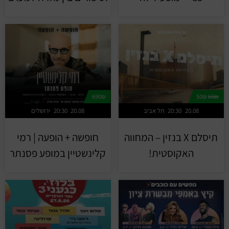
690₪
50₪
65₪
20.08
20:30
תל אביב
20.08
20:30
ירושלים
תיסלם X בנזין – המחווה
חופשה + הופעה | רמי
האקוסטית!
קלינשטיין במופע פסנתר