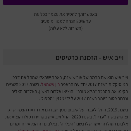
באפשרותך להסיר את עצמך בכל עת
עד 80% הנחה למגוון מופעים
(השירות ללא עלות)
וייב איש - הזמנת כרטיסים
וייב איש הוא שם הבמה של אור שושנה, ראפר ישראלי שהחל את דרכו
המוסיקלית בשנת 2017 יחד עם הראפר
רון עשהאל
. בשנת 2017 השניים
הקימו את ההרכב "תלא מובב" והוציאו אלבום ראשון. האלבום הצליח
ונבחר כטוב ביותר בשנת 2017 על ידי מגזין "הספוג".
בשנת 2019, החלו לעבוד על אלבום נוסף שבו הם אירחו את הצמד שרק
וצוקוש בשיר "עדיין". בשנת 2020, החל וייב איש בקריירת סולו והוציא את
אלבום הסולו הראשון שלו בשם "העלייה". באלבום זה הוא אירח זמרים
נוספים בניהם: עדן דרסו, מיכאל סוויסה,
טדי נגוסה
ו
יסמין מועלם
.