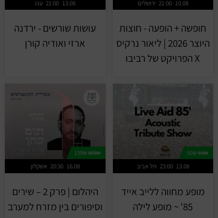
10.08
21:00
ירושלים
13.08
21:00
עכו
חופשה + הופעה - חוצות
עושות שורשים - ירדנה
היוצר 2026 | ליאור נרקיס
ארזי ואודיה קורן
X הפרויקט של רביבו
139₪
169₪
50₪
65₪
13.08
23:00
תל אביב
16.08
20:30
אשקלון
מופע מחווה ללייב אייד
היהלום | פרק 2 – שירים
85' ~ מופע לילה
וסיפורים בין מזרח למערב