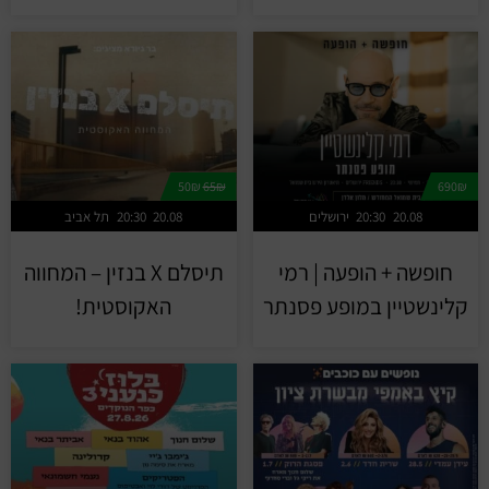
50₪
65₪
690₪
20.08
20:30
ירושלים
20.08
20:30
תל אביב
חופשה + הופעה | רמי
תיסלם X בנזין – המחווה
קלינשטיין במופע פסנתר
האקוסטית!