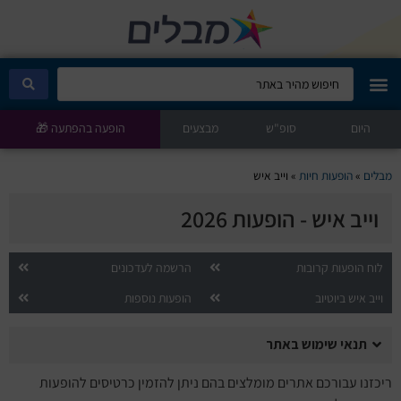
היום
מבלים קלאב
סופ"ש
מבצעים
הופעה בהפתעה 🎁
הופעות היום
מבלים
»
הופעות חיות
»
וייב איש
וייב איש - הופעות 2026
סטנדאפ
הצגות ילדים
לוח הופעות קרובות
הרשמה לעדכונים
וייב איש ביוטיוב
הופעות נוספות
הופעות חיות
תנאי שימוש באתר
הצגות תיאטרון
ריכזנו עבורכם אתרים מומלצים בהם ניתן להזמין כרטיסים להופעות