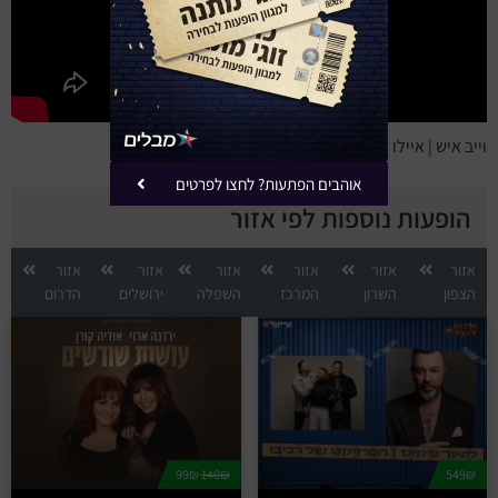
וייב איש | איילו – שישה
אוהבים הפתעות? לחצו לפרטים
הופעות נוספות לפי אזור
אזור
אזור
אזור
אזור
אזור
אזור
הצפון
השרון
המרכז
השפלה
ירושלים
הדרום
99₪
140₪
549₪