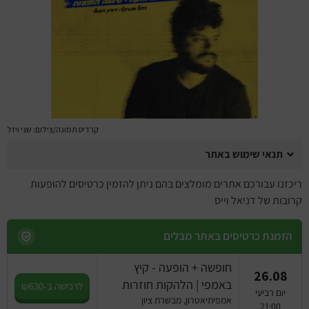
מחזות זמר
מחול ובלט
קונצרטים
הרצאות
קרדיט תמונה/צילום: שני ויזל
סרטים
תנאי שימוש באתר
חופשה והופעה
ריכזנו עבורכם אתרים מומלצים בהם ניתן להזמין כרטיסים להופעות
קרובות של דניאל וייס
הזמנת כרטיסים באתר מבלים
חופשה + הופעה - קיץ
26.08
באמפי | הלהקות חוזרות
לרכישה ב-₪630
יום רביעי
אמפיתיאטרון, מבשרת ציון
21:00