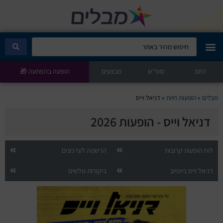
היום
מבלים קלאב
סופ"ש
מבצעים
הופעה בהפתעה 🎁
הופעות היום
מבלים
»
הופעות חיות
»
דניאל וייס
דניאל וייס - הופעות 2026
סטנדאפ
הצגות ילדים
לוח הופעות קרובות
הרשמה לעדכונים
דניאל וייס ביוטיוב
ביקורות גולשים
הופעות חיות
הצגות תיאטרון