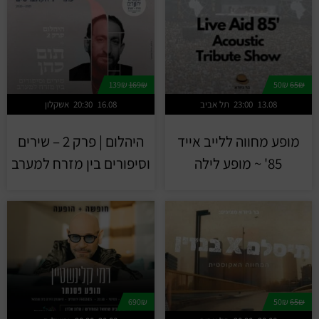
139₪
169₪
50₪
65₪
13.08
23:00
תל אביב
16.08
20:30
אשקלון
מופע מחווה ללייב אייד
היהלום | פרק 2 – שירים
85' ~ מופע לילה
וסיפורים בין מזרח למערב
690₪
50₪
65₪