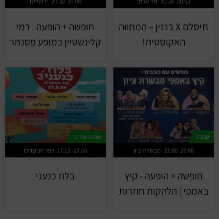
20.08
20:30
תל אביב
20.08
20:30
ירושלים
תיסלם X בנזין – המחווה
חופשה + הופעה | רמי
האקוסטית!
קלינשטיין במופע פסנתר
279₪
379₪
630₪
26.08
21:00
מבשרת ציון
27.08
17:15
כפר הנוקדים
חופשה + הופעה - קיץ
בלוז כנעני
באמפי | הלהקות חוזרות