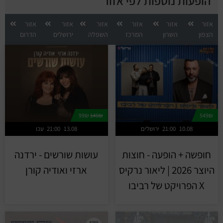
הופעות נוספות לפי אזור
אזור
אזור
אזור
אזור
אזור
אזור
הצפון
השרון
המרכז
השפלה
ירושלים
הדרום
99₪
140₪
549₪
10.08
21:00
ירושלים
13.08
21:00
עכו
חופשה + הופעה - חוצות
עושות שורשים - ירדנה
היוצר 2026 | ליאור נרקיס
ארזי ואודיה קורן
X הפרויקט של רביבו