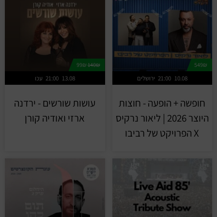
99₪
140₪
549₪
10.08
21:00
ירושלים
13.08
21:00
עכו
חופשה + הופעה - חוצות
עושות שורשים - ירדנה
היוצר 2026 | ליאור נרקיס
ארזי ואודיה קורן
X הפרויקט של רביבו