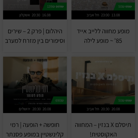
139₪
169₪
50₪
65₪
13.08
23:00
תל אביב
16.08
20:30
אשקלון
מופע מחווה ללייב אייד
היהלום | פרק 2 – שירים
85' ~ מופע לילה
וסיפורים בין מזרח למערב
690₪
50₪
65₪
20.08
20:30
תל אביב
20.08
20:30
ירושלים
תיסלם X בנזין – המחווה
חופשה + הופעה | רמי
האקוסטית!
קלינשטיין במופע פסנתר