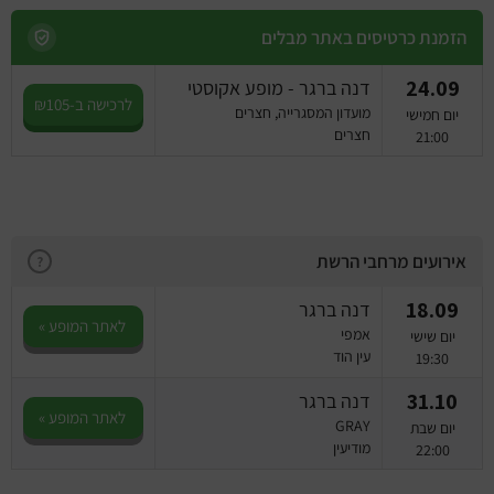
הזמנת כרטיסים באתר מבלים
24.09
דנה ברגר - מופע אקוסטי
לרכישה ב-₪105
מועדון המסגרייה, חצרים
יום חמישי
חצרים
21:00
אירועים מרחבי הרשת
?
18.09
דנה ברגר
לאתר המופע »
אמפי
יום שישי
עין הוד
19:30
31.10
דנה ברגר
לאתר המופע »
GRAY
יום שבת
מודיעין
22:00