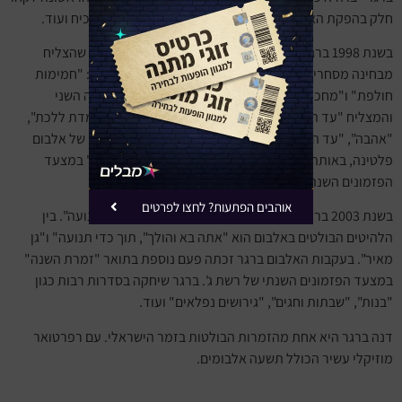
חלק בהפקת האלבום למשל
ברי סחרוף
, ג'וני שועלי, רע מוכיח ועוד.
בשנת 1998 ברגר הוציאה את אלבומה השני "פשוט להיות" שהצליח
מבחינה מסחרית. בין הלהיטים הבולטים ביותר באלבום הם: "חמימות
חולפת" ו"מחכה לו". בשנת 2000 ברגר הוציאה את אלבומה השני
והמצליח "עד הקצה", האלבום כולל להיטים רבים כמו "לומדת ללכת",
"אהבה", "עד הקצה" ו"יש בזה טעם". האלבום קיבל מעמד של אלבום
פלטינה, באותה שנה ברגר זכתה בקטגוריית "זמרת השנה" במצעד
הפזמונים השנתי של רשת ג'.
אוהבים הפתעות? לחצו לפרטים
בשנת 2003 ברגר הוציאה את אלבומה הרביעי "תוך כדי תנועה". בין
הלהיטים הבולטים באלבום הוא "אתה בא והולך", תוך כדי תנועה" ו"גן
מאיר". בעקבות האלבום ברגר זכתה פעם נוספת בתואר "זמרת השנה"
במצעד הפזמונים השנתי של רשת ג'. ברגר שיחקה בסדרות רבות כגון
"בנות", "שבתות וחגים", "גירושים נפלאים" ועוד.
דנה ברגר היא אחת מהזמרות הבולטות בזמר הישראלי. עם רפרטואר
מוזיקלי עשיר הכולל תשעה אלבומים.