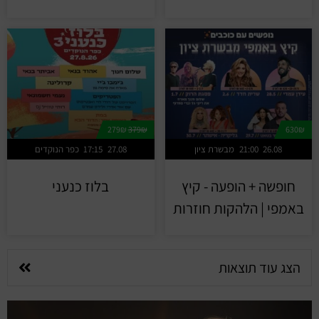
279₪
379₪
630₪
26.08
21:00
מבשרת ציון
27.08
17:15
כפר הנוקדים
חופשה + הופעה - קיץ
בלוז כנעני
באמפי | הלהקות חוזרות
הצג עוד תוצאות