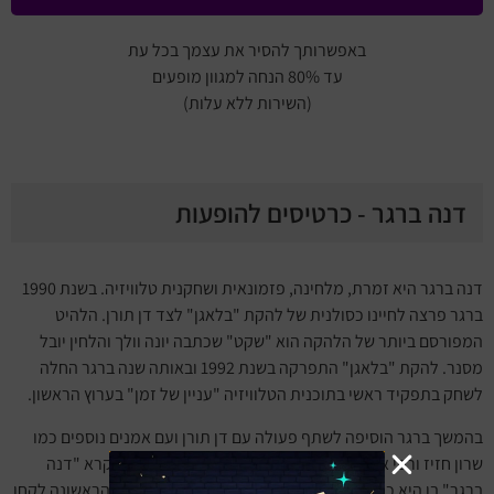
באפשרותך להסיר את עצמך בכל עת
עד 80% הנחה למגוון מופעים
(השירות ללא עלות)
דנה ברגר - כרטיסים להופעות
דנה ברגר היא זמרת, מלחינה, פזמונאית ושחקנית טלוויזיה. בשנת 1990
ברגר פרצה לחיינו כסולנית של להקת "בלאגן" לצד דן תורן. הלהיט
המפורסם ביותר של הלהקה הוא "שקט" שכתבה יונה וולך והלחין יובל
מסנר. להקת "בלאגן" התפרקה בשנת 1992 ובאותה שנה ברגר החלה
לשחק בתפקיד ראשי בתוכנית הטלוויזיה "עניין של זמן" בערוץ הראשון.
בהמשך ברגר הוסיפה לשתף פעולה עם דן תורן ועם אמנים נוספים כמו
שרון חזיז ורפי אדר. בשנת 1994 יצאה אלבומה הראשון שנקרא "דנה
ברגר" בו היא כתבה והלחינה שירים רבים. אמנים מהשורה הראשונה לקחו