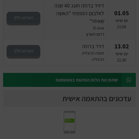
דיויד ברוזה חוגג 40 שנה
01.05
לאלבום המופתי "האשה
האירוע חלף
שאיתי"
יום שישי
21:00
D-one
דרום השרון
13.02
דויד ברוזה
האירוע חלף
זאפה הרצליה
יום שישי
הרצליה
21:30
שתפו את הלוח הופעות בוואטסאפ
עדכונים בהתאמה אישית