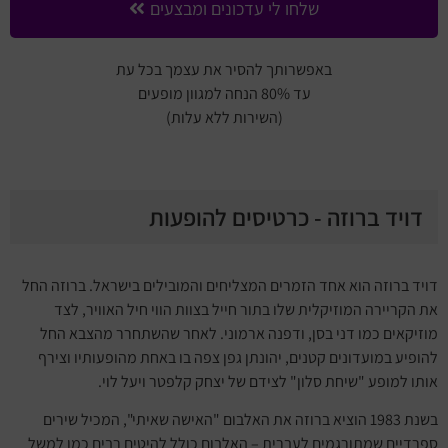
שלחו לי עדכונים ומבצעים
באפשרותך להסיר את עצמך בכל עת
עד 80% הנחה למגוון מופעים
(השירות ללא עלות)
דויד ברוזה - כרטיסים להופעות
דויד ברוזה הוא אחד הזמרים המצליחים והמובילים בישראל. ברוזה החל
את הקריירה המוזיקלית שלו בתור חייל בצוות הווי חיל האוויר, לצד
מוזיקאים כמו דני בסן, ודפנה ארמוני. לאחר שהשתחרר מהצבא החל
להופיע במועדונים קטנים, יהונתן גפן צפה בו באחת מהופעותיו וצירף
אותו למופע "שיחת סלון" לצידם של יצחק קלפטר ויעל לוי.
בשנת 1983 הוציא ברוזה את האלבום "האישה שאיתי", המכיל שירים
ספרדיים שמתורגמים לעברית – האלבום כולל להיטים רבים כמו למשל