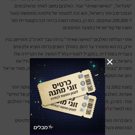
"סיגליות", "האישה שאיתי" ועוד. האלבום נחשב לאחד מהאלבומים
הנמכרים ביותר בישראל, הוא זכה למעמד של פלטינה מחומשת (מעל
ל-200,000 עותקים). כמו כן, באותה השנה ברוזה זכה בקטגוריית זמר
השנה של קול ישראל במצעד הפזמונים.
אחרי הצלחת האלבום "האישה שאיתי" ברוזה עבר לארה"ב והתיישב בניו
יורק, בה הוא מתגורר עד היום. במהלך השנים ברוזה הוציא אלבומים
בעברית בספרדית. במקביל למגוריו בחו"ל המשיך את הקריירה שלו
בישראל, בשנת 1991 יצא אלבומו "נשיקה גנובה" האלבום כולל את
השירים "בצהרי היום" ו"מתחת לשמיים" שזכו להצלחה רבה, מאיר אריאל
כתב את הטקסטים וברוזה הלחין.
בשנת 2002 ברוזה הוציא את אלבומו "זה הכל או כלום", בהפקת יזהר
אשדות. האלבום כולל את הלהיטים "זה הכל או כלום", "אבק של החיים"
ועוד. כמו כן, מוזיקאים מן השורה הראשונה סייעו בכתיבת שירי האלבום
כמו למשל
שלום חנוך
, יהונתן גפן ומיכה שטרית.
כיום ברוזה מופיע ברחבי הארץ עם מופע מרגש הכולל את הלהיטים
המרגשים והעל זמניים שלו.