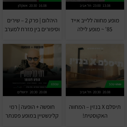
13.08
23:00
תל אביב
16.08
20:30
אשקלון
מופע מחווה ללייב אייד
היהלום | פרק 2 – שירים
85' ~ מופע לילה
וסיפורים בין מזרח למערב
690₪
50₪
65₪
20.08
20:30
תל אביב
20.08
20:30
ירושלים
תיסלם X בנזין – המחווה
חופשה + הופעה | רמי
האקוסטית!
קלינשטיין במופע פסנתר