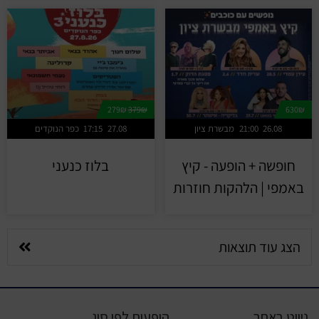
279₪
379₪
630₪
26.08
21:00
מבשרת ציון
27.08
17:15
כפר הנוקדים
חופשה + הופעה - קיץ
בלוז כנעני
באמפי | הלהקות חוזרות
הצג עוד תוצאות
ניווט באתר
הופעות לפי סוג