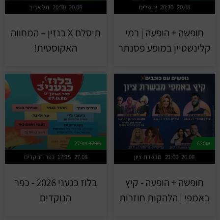
20.08
20:30
ירושלים
20.08
20:30
תל אביב
חופשה + הופעה | רמי
תיסלם X בנזין – המחווה
קלינשטיין במופע פסנתר
האקוסטית!
279₪
379₪
630₪
26.08
21:00
מבשרת ציון
27.08
17:15
כפר הנוקדים
חופשה + הופעה - קיץ
בלוז כנעני 2026 - כפר
באמפי | הלהקות חוזרות
הנוקדים