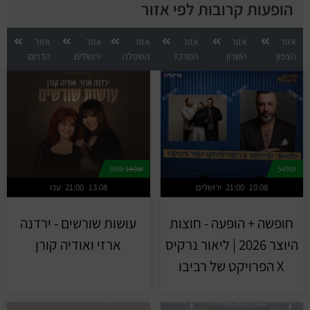
הופעות קרובות לפי אזור
אזור
אזור
אזור
אזור
אזור
אזור
הצפון
השרון
המרכז
השפלה
ירושלים
הדרום
99₪
140₪
549₪
10.08
21:00
ירושלים
13.08
21:00
עכו
חופשה + הופעה - חוצות
עושות שורשים - ירדנה
היוצר 2026 | ליאור נרקיס
ארזי ואודיה קורן
X הפרויקט של רביבו