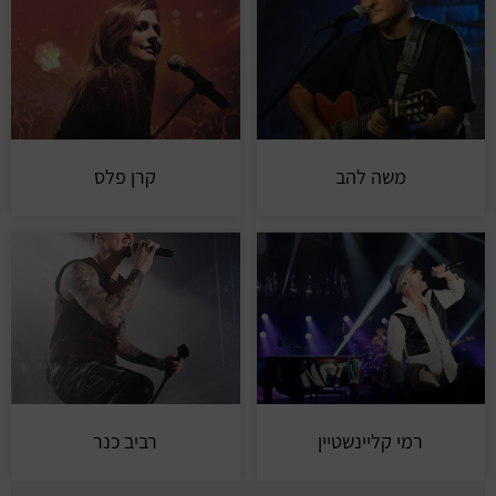
משה להב
קרן פלס
רמי קליינשטיין
רביב כנר