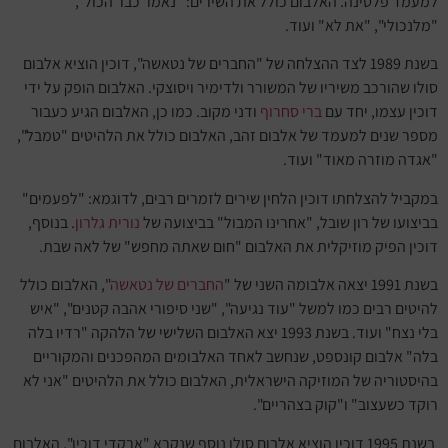
למעמד פלטינה. האלבום כולל את השירים: "נאמר כבר הכול",
"מלנכולי", "את לא" ועוד.
בשנת 1989 לצד ההצלחה של "החברים של נטאשה", דוכין הוציא אלבום
סולו שהורכב משיריו של המשורר ולדימיר ויסוצקי. האלבום הופק על ידי
דוכין עצמו, יחד עם
ברי סחרוף
ודני מקוב. כמו כן, האלבום הגיע כעבור
מספר שנים למעמד של אלבום זהב, האלבום כולל את הלהיטים "טמבל",
"אגדה מוזרה מאוד" ועוד.
במקביל להצלחתו דוכין הלחין שירים לזמרים רבים, לדוגמא: "לפעמים"
בביצועו של רון שובל, "אחרינו המבול" בביצועה של
נורית גלרון
. בנוסף,
דוכין הפיק מוזיקלית את האלבום "חום שאתה מחפש" של לאה שבת.
בשנת 1991 יצאה אלבומה השני של "
החברים של נטאשה
", האלבום כולל
להיטים רבים כמו למשל "עוד נגיעה", "שני סיפורי אהבה קטנים", "איש
בלי נצח" ועוד. בשנת 1993 יצא האלבום השלישי של הלהקה "רדיו בלה
בלה" אלבום קונספט, שנחשב לאחד האלבומים המהפכנים והמקוריים
בהיסטוריה של המוזיקה הישראלית, האלבום כולל את הלהיטים "אני לא
רוקד כשעצוב" ו"קוק בצהריים".
בשנת 1995 דוכין הוציא אלבום סולו נוסף שנקרא "ארקדי דוכין", האלבום