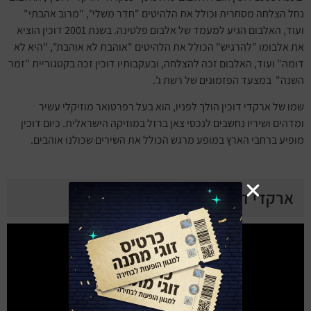
נחל הצלחה מסחרית וכולל את הלהיטים "חדר משלי", "מרוב אהבתי"
ועוד, האלבום הגיע למעמד של אלבום פלטינה. בשנת 2001 דוכין הוציא
את אלבומו "להרגיש" הכולל את הלהיטים "אוהבת לא אוהבת", "היא לא
דומה" ועוד, האלבום זכה להצלחה, ובעקבותיו דוכין זכה בקטגוריית "זמר
השנה" במצעד הפזמונים של רשת ג'.
שמו של ארקדי דוכין הולך לפניו, הוא בעל רפרטואר מוזיקלי עשיר
ומדהים ושיריו נחשבים לנכסי צאן ברזל במוזיקה הישראלית. כיום דוכין
מופיע ברחבי הארץ במופע מרגש הכולל את השירים שכולנו אוהבים.
ארקדי דוכין ביוטיוב