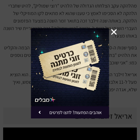
מהלהקה עקב הצלחתו הגדולה של הלהיט "רוצי שמוליק", להיט שחברי
הלהקה לא הסכימו לאמץ כי טענו שהוא לא מתאים לקו המוזיקלי של
הלהקה. באותה שנה זילבר זכה בתואר זמר השנה במצעד הפזמונים
העברי השנתי של רשת ג', והשיר "רוצי שמוליק" זכה בקטגוריית שיר השנה
באותו מצעד.
בסוף שנות ה-70 פרש ממוזיקה, אך בשנת 1984 שב למרכז הבמה והקליט
את הלהיט "בחברה להגנת הטבע". באותה שנה הקליט להיטים נוספים
כמו: "אני שוכב לי על הגב" ו"התמהוני".
אריאל זילבר הוא בין היוצרים החשובים בתרבות הישראלית. הוא הוציא
מעל ל-11 אלבומים, הכוללים להיטים אייקוניים כמו: שמש שמש, ואיך
שלא, אגדה יפנית, בטי בם, מישהו ועוד.
אוהבים הפתעות? לחצו לפרטים
אריאל זילבר ביוטיוב