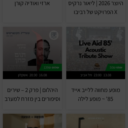
היוצר 2026 | ליאור נרקיס
ארזי ואודיה קורן
X הפרויקט של רביבו
139₪
169₪
50₪
65₪
13.08
23:00
תל אביב
16.08
20:30
אשקלון
מופע מחווה ללייב אייד
היהלום | פרק 2 – שירים
85' ~ מופע לילה
וסיפורים בין מזרח למערב