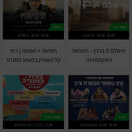
690₪
50₪
65₪
20.08
20:30
תל אביב
20.08
20:30
ירושלים
תיסלם X בנזין – המחווה
חופשה + הופעה | רמי
האקוסטית!
קלינשטיין במופע פסנתר
279₪
379₪
630₪
26.08
21:00
מבשרת ציון
27.08
17:15
כפר הנוקדים