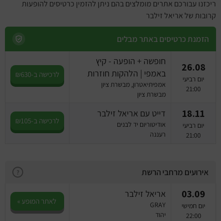
ריכזנו עבורכם אתרים מומלצים בהם ניתן להזמין כרטיסים להופעות
קרובות של אריאל זילבר
הזמנת כרטיסים באתר מבלים
חופשה + הופעה - קיץ
26.08
באמפי | הלהקות חוזרות
לרכישה ב-₪630
יום רביעי
אמפיתיאטרון, מבשרת ציון
21:00
מבשרת ציון
18.11
דייט עם אריאל זילבר
לרכישה ב-₪105
אודיטוריום יד לבנים
יום רביעי
רעננה
21:00
אירועים מרחבי הרשת
?
03.09
אריאל זילבר
לאתר המופע »
GRAY
יום חמישי
יהוד
22:00