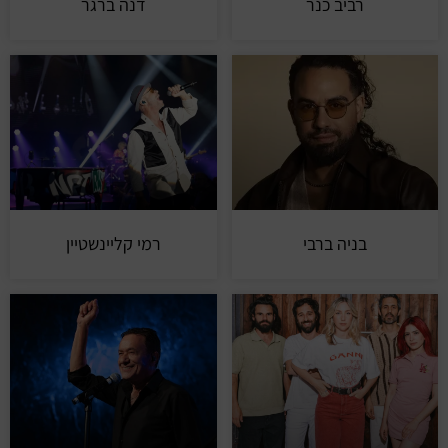
רביב כנר
דנה ברגר
בניה ברבי
רמי קליינשטיין