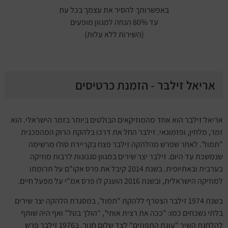
באפשרותך להסיר את עצמך בכל עת
עד 80% הנחה למגוון מופעים
(השירות ללא עלות)
אריאל זילבר - הזמנת כרטיסים
אריאל זילבר הוא אחד מהמוזיקאים הבולטים ביותר בזמר הישראלי. הוא
זמר, מלחין, ופזמונאי. זילבר החל את דרכו בלהקת הרוק המהפכנית
"תמוז". לאחר שפרש מהלהקה זילבר פצח בקריירת סולו מרשימה
שנמשכת עד היום. זילבר יצר שירים במגוון סגנונות לרבות מוזיקה
בערבית ובאתיופית. בשנת 2014 קיבל את פרס אקו"ם על תרומתו
למוזיקה הישראלית, ובשנת 2016 הוענק לו פרס אמ"י על מפעל חיים.
בשנת 1974 זילבר הצטרף ללהקת "תמוז", במסגרת הלהקה יצר שירים
בלתי נשכחים כמו: "ככה את רצית אותי", "הולך בטל" ואף היה שותף
להלחנת השיר "עונת התפוזים" לצד שלום חנוך. ב1976 זילבר פרש