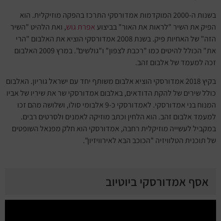
בשנות ה-2000 המוקדמות אמדורסקי התרכז בהפקה מוזיקלית. הוא
הפיק את השיר "לראות את האור" בביצוע
אפרת גוש
, ואת הלהיט "השיר
הזה" של האחיות פיק. בשנת 2008 אמדורסקי הוציא את האלבום "הרי
את" הכולל להיטים כמו "רכבת לצפון" ו"גולשים". במרץ 2009 האלבום
זכה למעמד של אלבום זהב.
בקיץ 2018 אמדורסקי הוציא אלבום משותף יחד עם ישראל גוריון. האלבום
כולל שירים של להקת הדודאים, באלבום אמדורסקי שר את שיריו של אביו
המנוח בני אמדורסקי. לאמדורסקי כ-9 אלבומי סולו, ושלושה מהם זכו
למעמד אלבום זהב. הוא הלחין וכתב מוזיקה לאמנים ולסרטים רבים.
במקביל לעשייה מוזיקלית רחבה, אמדורסקי הוא חלק מפנאל השופטים
של תוכנית הטלוויזיה "הכוכב הבא לאירוויזיון".
אסף אמדורסקי ביוטיוב