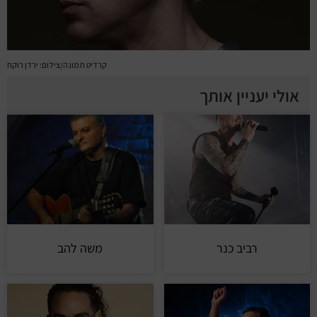
קרדיט תמונה/צילום: ירדן רוקח
אולי יעניין אותך
רביב כנר
משה להב