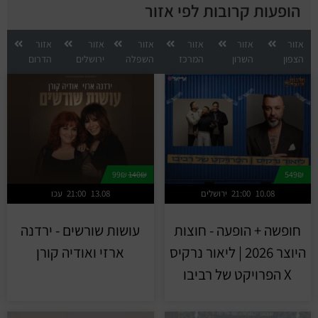
הופעות קרובות לפי אזור
אזור
אזור
אזור
אזור
אזור
אזור
הצפון
השרון
המרכז
השפלה
ירושלים
הדרום
99₪
140₪
549₪
10.08
21:00
ירושלים
13.08
21:00
עכו
חופשה + הופעה - חוצות
עושות שורשים - ירדנה
היוצר 2026 | ליאור נרקיס
ארזי ואודיה קורן
X הפרויקט של רביבו