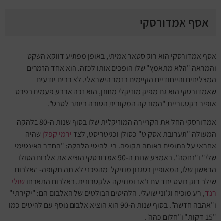
אסף אמדורסקי
אסף אמדורסקי
הוא רוק סטאר אמיתי, באופן מפתיע דווקא השקט
והמראה "הלא מתאמץ" שלו הופכים אותו לכזה. הוא אחד הזמרים
המצליחים והייחודיים הקיימים בזמר הישראלי. לא רבים יודעים
שאמדורסקי הוא גם מפיק מוזיקלי מחונן, הוא זכה ארבע פעמים בפרס
אופיר בקטגוריית "המוזיקה המקורית הטובה ביותר לסרט".
אמדורסקי החל את הקריירה המוזיקלית שלו בסוף שנות ה-80 בלהקה
המעולה "תערובת אסקוט" כסולן וכגיטריסט, לצד
ירמי קפלן
שהיה
אחראי על התופים באותה תקופה. בין להיטי הלהקה: "החדר האינטימי
שלי" ו"נחמה". באמצע שנות ה-90 אמדורסקי הוציא את אלבום הסולו
הראשון שלו, המאופיין בסגנון מוזיקלי מהפכני לאותה תקופה- האלבום
שילב רוק בועט יחד עם ג'אז ומוזיקה אלקטרונית. באלבום התארחו
שולי
רנד
, רע מוכיח וג'וני שועלי. הלהיטים הבולטים של האלבום הם: "יקירתי"
ו"אהבה חדשה". בסוף שנות ה-90 הוא הוציא אלבום נוסף עם להיטים כמו
"15 דקות" ו"חלום כהה".