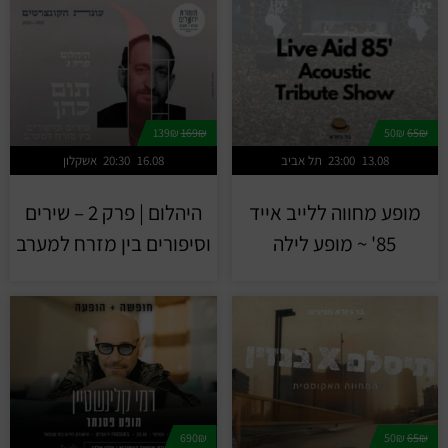
139₪
169₪
50₪
65₪
13.08
23:00
תל אביב
16.08
20:30
אשקלון
מופע מחווה ללייב אייד
היהלום | פרק 2 – שירים
85' ~ מופע לילה
וסיפורים בין מזרח למערב
690₪
50₪
65₪