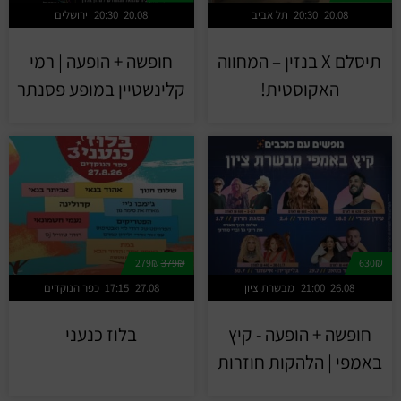
20.08
20:30
תל אביב
20.08
20:30
ירושלים
תיסלם X בנזין – המחווה
חופשה + הופעה | רמי
האקוסטית!
קלינשטיין במופע פסנתר
279₪
379₪
630₪
26.08
21:00
מבשרת ציון
27.08
17:15
כפר הנוקדים
חופשה + הופעה - קיץ
בלוז כנעני
באמפי | הלהקות חוזרות