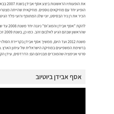
את הופעו
הופיע יחד עם מוזיקאים נוספים. מוזיקאית שהייתה מצטרפת
הכיר את רן ניר הבסיסט, יוני שלג המתופף ורועי פלד הגי
שהראשון שבהם הגיע לאלבום זהב. כמו כן, בשנת 2009 זכה אבידן בפרס אקו"ם לתגלית השנה.
משנת 2012 ועד היום, ממשיך אסף אבידן בקריירת 
ברשימת המשפיעים במוזיקה הישראלית של עיתון הארץ. במ
סרטי אנימציה שהמוכרים מבניהם הם: הדרדסים, עידן הקרח 4, יו יאנג יו ועוד רבים וטו
אסף אבידן ביוטיוב