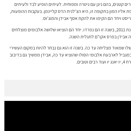
תיו הראשונות ביצע אסף אבידן בשנת 2007 בבארים קטנים, בהם ניגן עם גיטרה ומפוחית. לעיתים הופיע לבד ולעיתים
 אליו המון בתקופה זו, היא הצ'לנית הדס קליינמן. בעקבות ההופעות,
טריסט ויחד הם הקימו את להקת אסף אבידן והמוג'וס.
להקת "אסף אבידן והמוג'וס" ניגנה יחד משנת 2008 עד שנת 2011, בשנה זו הם נפרדו. יחד הם הוציאו שלושה אלבומים מוצלחים
הסולו שלו שמאוד מצליחה עד כה. בשנה זו הוא גם נבחר להיות במקום העשירי
גביל לארבעת אלבומי הסולו שהוציא עד כה, אבידן ממשיך גם בדיבוב
בים.