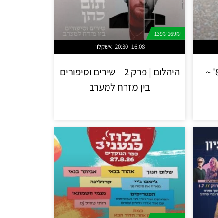
139₪
169₪
16.08
20:30
אשקלון
מופע מחווה ללייב אייד 85' ~
היהלום | פרק 2 – שירים וסיפורים
בין מזרח למערב