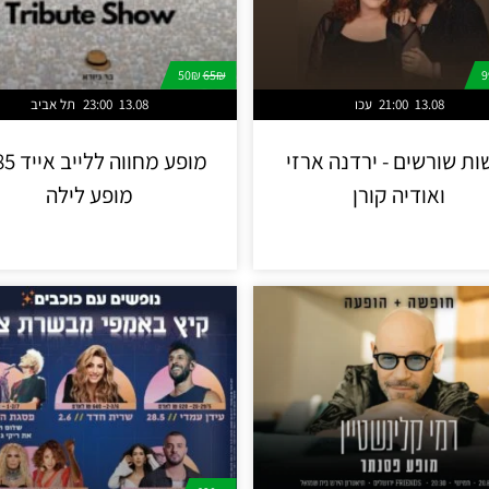
50₪
65₪
13.08
21:00
עכו
13.08
23:00
תל אביב
ות שורשים - ירדנה ארזי
ואודיה קורן
מופע לילה