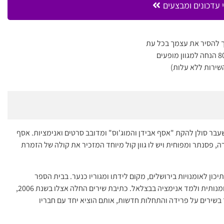
 עדכונים ומבצעים
 להסיר את עצמך בכל עת
שירות ללא עלות)
לשעבר סולן להקת "אסף אבידן והמוג'וס" ומדובב סרטים ואנימציות. אסף
יטרה, פסנתר ומפוחית ויש לו גוון קול מיוחד המזכיר את קולה של הזמרת
ון לאומנויות בירושלים, מקום לידתו ומגוריו כנער. בבית הספר
לאומנויות למד במגמת קולנוע. משם המשיך את דרכו האומנותית ולמד אנימציה בבצלאל. כתיבת שירים החלה אצלו בשנת 2006,
 בשירים על פרידה והתחלות חדשות, אותם הוציא יחד עם חבריו