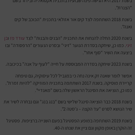
בשנת 2017 היא הגישה פינה שבועית בתכנית אקטואליה ובידור בשם
"הצנרת".
בשנת 2018 השתתפה לצד קים אור אזולאי בתכנית "הכוכב של קים
ואנה".
בשנת 2020 החלה להנחות את התכנית "הבנים והבנות" לצד
עודד פז
ו
בן
זיני
. כמו כן, שיחקה בסדרת הנוער "זיגי" ובסרט הנעורים "הרפסודה" ובו
ביצעה את השיר "סוף אחר".
בשנת 2023 שיחקה בסדרה המבוססת על חייה "לעוף על אנה" בכיכובה.
אפשר לומר שאנה זק אינה נחה כי במגביל לכל עיסוקיה, גם טיפחה
קריירת מוסיקה. בשנת 2017 השתתפה בתכנית המוזיקה "להיות זמרת".
כמו כן, הוציאה את הסינגל הראשון שלה בשם "מאנדיי".
בשנת 2018 כבר הוציאה סינגל שלישי בשם "בנג בנג" וגם נבחרה לשיר את
שיר הנושא לסרט "עד הקצה – ג'סטה 2".
בשנת 2019 השתתפה במופע הפסטיגל בפעם השנייה ברציפות. פסטיגל
זה הוקרן באופן מקוון וגם ציין את שנתו ה-40.