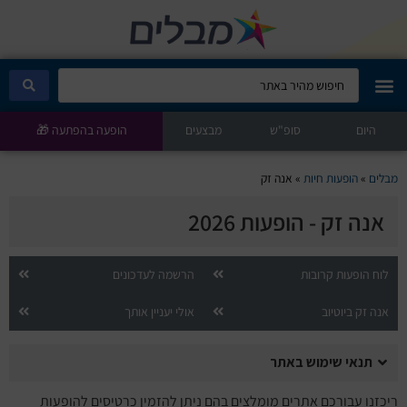
היום
מבלים קלאב
סופ"ש
מבצעים
הופעה בהפתעה 🎁
הופעות היום
מבלים
»
הופעות חיות
»
אנה זק
אנה זק - הופעות 2026
סטנדאפ
הצגות ילדים
לוח הופעות קרובות
הרשמה לעדכונים
אנה זק ביוטיוב
אולי יעניין אותך
הופעות חיות
תנאי שימוש באתר
הצגות תיאטרון
ריכזנו עבורכם אתרים מומלצים בהם ניתן להזמין כרטיסים להופעות