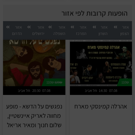
הופעות קרובות לפי אזור
אזור
אזור
אזור
אזור
אזור
אזור
הצפון
השרון
המרכז
השפלה
ירושלים
הדרום
110₪
120₪
110₪
07.08
14:30
תל אביב
07.08
20:30
תל אביב
אהרלה קמינסקי מארח
נפגשים על הדשא - מופע
מחווה לאריק איינשטיין,
שלום חנוך ומאיר אריאל