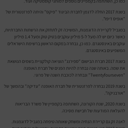
כמו כן, השתתפה בקמפיינים נוספים למותגי קוסמטיקה ועוד.
בשנת 2017 החלה לדגמן לחברת הביגוד "פיקס" והיתה לפרזנטורית של
"אופיס דיפו".
במגביל לקריירת הדוגמנות, המשיכה זק לתחזק את הרשתות החברתיות,
כאשר כיום יש לה מעל ל-5 מיליון עוקבים בטיק טוק ומעל 1.4 מיליון
עוקבים באינסטגרם. כמו כן, נבחרה במקום הראשון ברשימת הישראלים
המשפיעים באינסטגרם.
בשנת 2017 חברת הבישום "ספירנג" הוציאה קולקציית בשמים הנושאת
את שמה. באותה שנה נבחרה להיות הפנים של חברת האופנה
"Twentyfourseven" ונבחרה לכוכבת השנה של פרוגי.
בשנת 2019 נבחרה לפרזנטורית של חברת האופנה "עדיקה" ובהמשך של
"אורבניקה".
בשנת 2020, שנת הקורונה, השתתפה בקמפיין של משרד הבריאות
להעלאת המודעות של חבישת מסיכה.
לאנה זק גם קריירת הנחיה ומשחק שאותה טיפחה במגביל לדוגמנות.