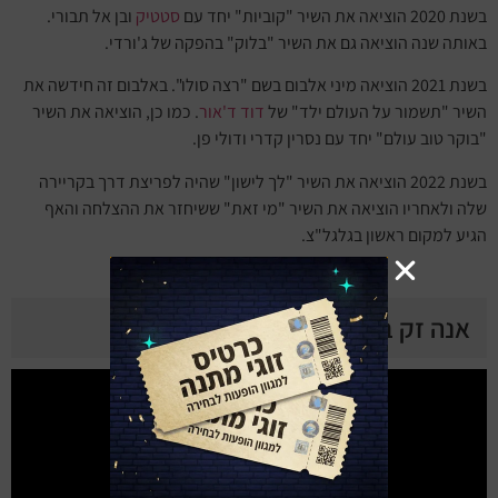
בשנת 2020 הוציאה את השיר "קוביות" יחד עם
סטטיק
ובן אל תבורי.
באותה שנה הוציאה גם את השיר "בלוק" בהפקה של ג'ורדי.
בשנת 2021 הוציאה מיני אלבום בשם "רצה סולו". באלבום זה חידשה את
השיר "תשמור על העולם ילד" של
דוד ד'אור
. כמו כן, הוציאה את השיר
"בוקר טוב עולם" יחד עם נסרין קדרי ודולי פן.
בשנת 2022 הוציאה את השיר "לך לישון" שהיה לפריצת דרך בקריירה
שלה ולאחריו הוציאה את השיר "מי זאת" ששיחזר את ההצלחה והאף
הגיע למקום ראשון בגלגל"צ.
אנה זק ביוטיוב