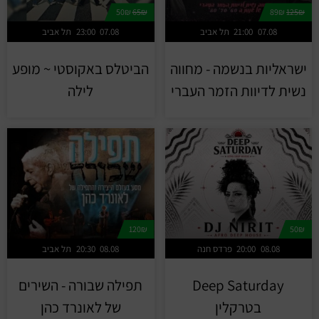
50₪
65₪
89₪
125₪
07.08
21:00
תל אביב
07.08
23:00
תל אביב
ישראליות בנשמה - מחווה
הביטלס באקוסטי ~ מופע
נשית לדיוות הזמר העברי
לילה
120₪
50₪
08.08
20:00
פרדס חנה
08.08
20:30
תל אביב
Deep Saturday
תפילה שבורה - השירים
בטרקלין
של לאונרד כהן