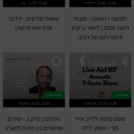
10.08
21:00
ירושלים
13.08
21:00
עכו
חופשה + הופעה - חוצות
עושות שורשים - ירדנה
היוצר 2026 | ליאור נרקיס
ארזי ואודיה קורן
X הפרויקט של רביבו
139₪
169₪
50₪
65₪
13.08
23:00
תל אביב
16.08
20:30
אשקלון
מופע מחווה ללייב אייד
היהלום | פרק 2 – שירים
85' ~ מופע לילה
וסיפורים בין מזרח למערב