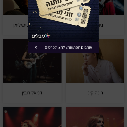
נינט טייב
מארינה מקסימיליאן
אוהבים הפתעות? לחצו לפרטים
רונה קינן
דניאל רובין