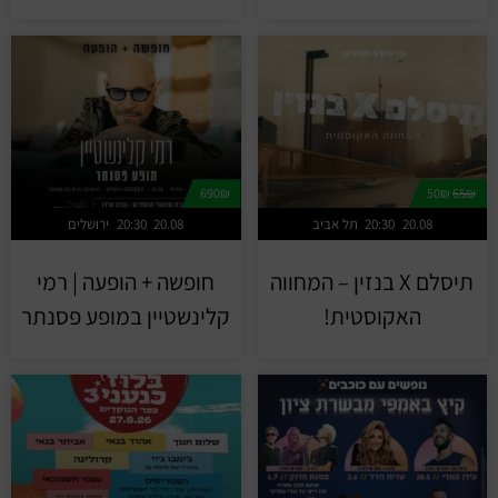
690₪
50₪
65₪
20.08
20:30
תל אביב
20.08
20:30
ירושלים
תיסלם X בנזין – המחווה
חופשה + הופעה | רמי
האקוסטית!
קלינשטיין במופע פסנתר