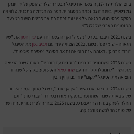
ביום הולדתה ה-17, הוציאה את סינגל הבכורה שלה שהופק על ידי יונתן
גולדשטיין. בשנה זו גם זכתה בקטגוריית הפריצה הגדולה בתכנית טלוויזיה
בטקס פרסי הנוער הגאה של איגי וגם זכתה בתואר פריצת השנה במצעד
הפזמונים העברי של גלגל"צ.
בשנת 2021 דיבבה בסרט "נשמה" ואף הוציאה יחד עם
עדן חסון
את "שיר
הגאווה – שימי פס". בשנת 2022 הוציאה יחד עם
אביב גפן
את הסינגל
"ורוד מבריק". באותה שנה הוציאה גם את הסינגל "מסיבת פיג'מות".
בשנת 2023 השתתפה בתכנית "רוקדים עם כוכבים". באותה שנה הוציאה
את השיר "לחגוג לחגוג" יחד עם
שחר סאול
והפשוטע. בקיץ של שנה זו
הוציאה את הסינגל "לקום" יחד עם קווין רובין.
בשנת 2024, הוציאה את השיר "אין אף אחד", סינגל מתוך המיני אלבום
שלה. באותה שנה השתתפה בתפקיד אורח בסדרה "סברי מרנן" וגם
החלה לשחק בסדרה דרימארס. בשנת 2025 נבחרה לפרזנטורית החדשה
של מותג ההלבשה אורבניקה.