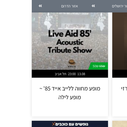
ר ירושלים
אזור הדרום
50₪
65₪
13.08
23:00
תל אביב
זי
מופע מחווה ללייב אייד 85' ~
מופע לילה