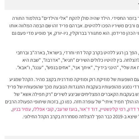
 בזמר החסידי. הילד שהיה סולן להקת "אלי והילדים" בתלמוד התורה
 ורבים משיריו הפכו ללהיטים. אברהם פריד זהו שם הבמה המלווה אותו
הכהן פרידמן. הוא מתגורר בברוקלין, ניו-יורק, אך מופיע מדי פעם גם
בומו הראשון של פריד, "No Jew will be left behind", הפך בן רגע ללהיט בקרב קהל דתי וחרדי, בישראל, בארה"ב וברחבי
הצלחה. בין להיטיו כלולים השירים "תניא", "אדרבה", "שבת היא
את שלי", "הינני בידיך", "איתך אני", "אחים בנפש", "עננו", ו"אבא".
עם השפעות של מוזיקת רוק ומוזיקה מודרנית בקצב מהיר. הקהל שמגיע
חרדי נמנע מהופעותיו בעקבות התנגדות הנובעת מכך שהופעותיו של פריד
כש בעקבות הקאברים המצליחים שביצע לשירים "רק תפילה אשא" של
ו הולך תמיד איתי" של עופרה חזה. כמו כן, בזכות שיתופי הפעולה הרבים
 דדון
,
רמי קלינשטיין
,
דוד ד'אור
,
בועז שרעבי
,
קובי אפללו
,
עמיר בניון
,
 מסחררת בקרב הקהל החילוני.