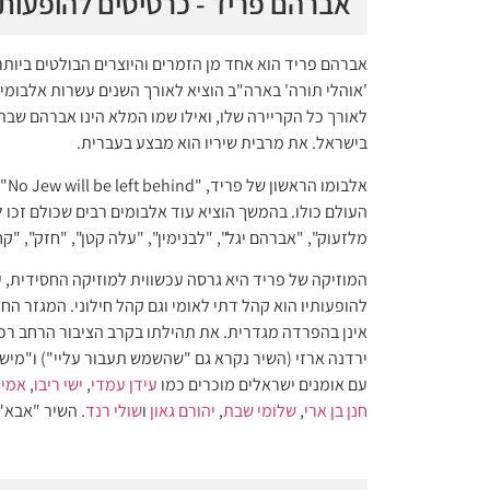
אברהם פריד - כרטיסים להופעות
אברהם פריד הוא אחד מן הזמרים והיוצרים הבולטים ביותר
'אוהלי תורה' בארה"ב הוציא לאורך השנים עשרות אלבומים
לאורך כל הקריירה שלו, ואילו שמו המלא הינו אברהם שבתי 
בישראל. את מרבית שיריו הוא מבצע בעברית.
אל
העולם כולו. בהמשך הוציא עוד אלבומים רבים שכולם זכו ל
מלזעוק", "אברהם יגל", "לבנימין", "עלה קטן", "חזק", "קח 
המוזיקה של פריד היא גרסה עכשווית למוזיקה החסידית, 
להופעותיו הוא קהל דתי לאומי וגם קהל חילוני. המגזר ה
אינן בהפרדה מגדרית. את תהילתו בקרב הציבור הרחב ר
ירדנה ארזי (השיר נקרא גם "שהשמש תעבור עליי") ו"מישה
עם אומנים ישראלים מוכרים כמו
עידן עמדי
,
ישי ריבו
,
אמיר
חנן בן ארי
,
שלומי שבת
,
יהורם גאון
ו
שולי רנד
. השיר "אבא" שיצא ב-2019 כבר הפך להצלחה