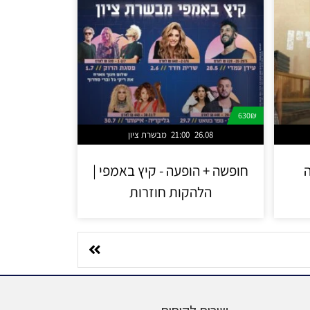
630₪
26.08
21:00
מבשרת ציון
ה
חופשה + הופעה - קיץ באמפי |
הלהקות חוזרות