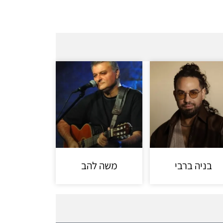
בניה ברבי
משה להב