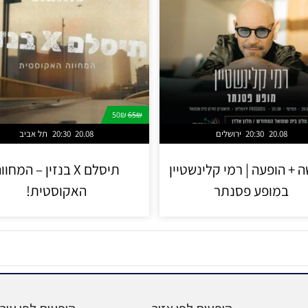
50₪
65₪
20.08
20:30
ירושלים
20.08
20:30
תל אביב
 + הופעה | רמי קלינשטיין
תיסלם X בנזין – המחוו
במופע פסנתר
האקוסטית!