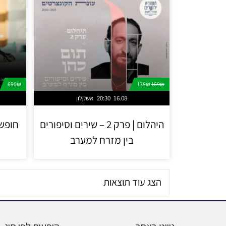
690₪
139₪
169₪
16.08
20:30
אשקלון
היהלום | פרק 2 – שירים וסיפורים
חופשה
בין מזרח למערב
הצג עוד תוצאות