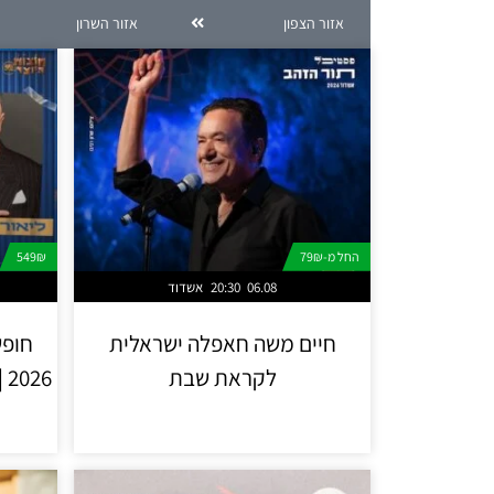
אזור הצפון
אזור השרון
החל מ-79₪
549₪
06.08
20:30
אשדוד
חיים משה חאפלה ישראלית
חופש
לקראת שבת