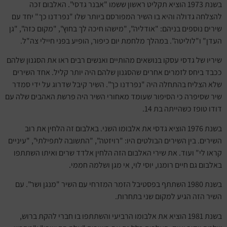
בשנת 1973 הוציא תקליט ראשון ששמו "אבנר גדסי". האלבום זכה
להצלחה גדולה והיא בו השיר המפורסם ביותר שלו "נפרדנו כך" יחד עם
שירים נוספים בניהם: "אודליה", "מישהו חיכה לך בחוץ", "מקום כזה", "גן
העדן" ו"לוליטה". במהלך מלחמת יום כיפור, הופיע בפני חיילי צה"ל.
שיריו של גדסי עסקו בנושאים מהותיים ואנשים רבים ראו את הסגנון שלהם
ככבד ביחס לזמרים אחרים שהסגנון שלהם היה יותר קליל. אחד השירים
שלא הצליח בהתחלה היה "נפרדנו כך". השיר קיבל שדרוג על ידי סמדר
שיר שסיפרה כי הסיפור שעומד מאחורי השיר היה פרשת האהבים שלה עם
דודו טופז כשהייתה בת 14.
בשנת 1976 הוציא גדסי את אלבומו השני. באלבום זה הלחין את רוב
השירים. בין השירים הבולטים היו: "רויזטה", "התשובה לתפילתי", "עיניים
קראו לי" ועוד. את שירי האלבום הזה הלחין אלדד שרים ואיתו השתתפו
באלבום גם חיים רומנו, יוסי לוי, אי מגן ושלמה חממי.
בשנת 1980 השתתף בפסטיבל הזמר המזרחי עם השיר "מנגן ושר". עם
השיר הזה הגיע למקום שני בתחרות.
בשנת 1981 הוציא את אלבומו הרביעי והשתתפו בו חברי להקת ברוש,