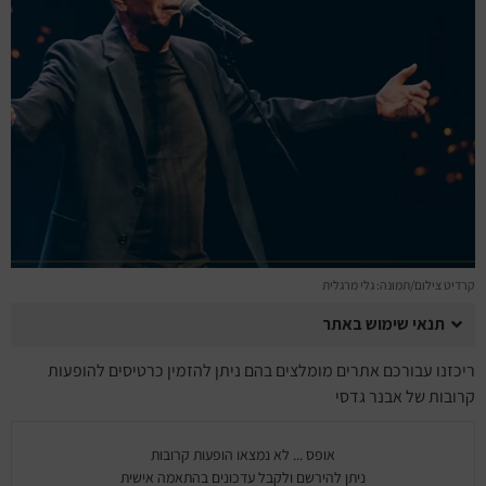
מחזות זמר
מחול ובלט
קונצרטים
הרצאות
סרטים
חופשה והופעה
קרדיט צילום/תמונה: גלי מרגלית
תנאי שימוש באתר
ריכזנו עבורכם אתרים מומלצים בהם ניתן להזמין כרטיסים להופעות
קרובות של אבנר גדסי
אופס ... לא נמצאו הופעות קרובות
ניתן להירשם ולקבל עדכונים בהתאמה אישית