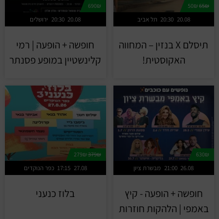
690₪
50₪
65₪
20.08
20:30
תל אביב
20.08
20:30
ירושלים
תיסלם X בנזין – המחווה
חופשה + הופעה | רמי
האקוסטית!
קלינשטיין במופע פסנתר
279₪
379₪
630₪
26.08
21:00
מבשרת ציון
27.08
17:15
כפר הנוקדים
חופשה + הופעה - קיץ
בלוז כנעני
באמפי | הלהקות חוזרות