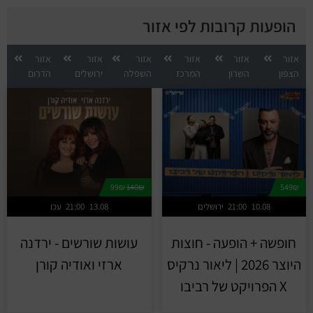
הופעות קרובות לפי אזור
אזור
אזור
אזור
אזור
אזור
אזור
הצפון
השרון
המרכז
השפלה
ירושלים
הדרום
99₪
140₪
549₪
10.08
21:00
ירושלים
13.08
21:00
עכו
חופשה + הופעה - חוצות
עושות שורשים - ירדנה
היוצר 2026 | ליאור נרקיס
ארזי ואודיה קורן
X הפרויקט של רביבו