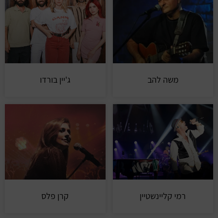
משה להב
ג'יין בורדו
רמי קליינשטיין
קרן פלס