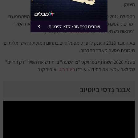
חיטמן.
בתחילת 2011 השתתף בפרויקט "שני צדדים למטבע" שבו השתתפו גם
זמרים נוספים מהז'אנר הים תיכוני. בפרויקט זה הוא חידש את השיר
אוהבים הפתעות? לחצו לפרטים
"פתאום כשלא באת" של
שלמה ארצי
וגרי אקשטיין.
באוקטובר 2018 הוענק לו פרס מפעל חיים בתחום המוסיקה הישראלית ים
תיכונית מטעם משרד התרבות.
בשנת 2020 השתתף בפרויקט "צו השעה" בו חידש את השיר "רק החיים"
של לאה שמש. את החידוש עיבדו
פיטר רוט
ואופיר קנר.
אבנר גדסי ביוטיוב