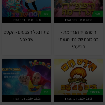
מחזות זמר
מחול ובלט
93₪
69₪
08.08
11:00
רמת השרון
15.08
11:00
רמת השרון
קונצרטים
היפהפייה הנרדמת -
סתיו בכל הצבעים - הקסם
הרצאות
בכיכובה של נתי הגעתי
שבצבע
הופעתי
סרטים
חופשה והופעה
79₪
89₪
99₪
22.08
11:00
רמת השרון
28.08
10:30
רמת השרון