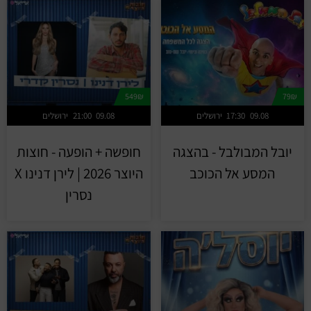
549₪
79₪
09.08
17:30
ירושלים
09.08
21:00
ירושלים
יובל המבולבל - בהצגה
חופשה + הופעה - חוצות
המסע אל הכוכב
היוצר 2026 | לירן דנינו X
נסרין