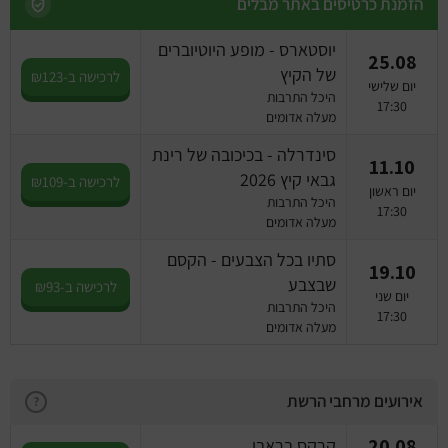
מחזות זמר
הזמנת כרטיסים באתר מבלים
יוסטארס - מופע היוטיוברים
מחול ובלט
25.08
של הקיץ
לרכישה ב-₪123
יום שלישי
היכל התרבות
קונצרטים
17:30
מעלה אדומים
סינדרלה - בכיכובה של רינת
הרצאות
11.10
גבאי קיץ 2026
לרכישה ב-₪109
יום ראשון
היכל התרבות
סרטים
17:30
מעלה אדומים
חופשה והופעה
סתיו בכל הצבעים - הקסם
19.10
שבצבע
לרכישה ב-₪93
יום שני
היכל התרבות
17:30
מעלה אדומים
אירועים מרחבי הרשת
?
20.08
קרקס בראבו