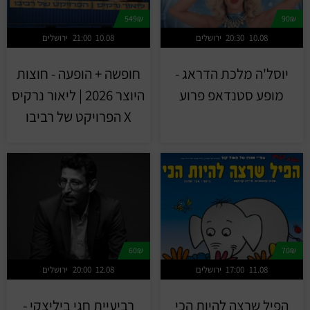
549₪
90₪
10.08
20:30
ירושלים
10.08
21:00
ירושלים
יוסל'ה מלכת הדראג -
חופשה + הופעה - חוצות
מופע סטנדאפ פרוע
היוצר 2026 | ליאור נרקיס
X הפרויקט של רביבו
60₪
70₪
11.08
17:00
ירושלים
12.08
20:00
ירושלים
הפיל שרצה להיות הכי
רביעיית חגי ביליצקי -