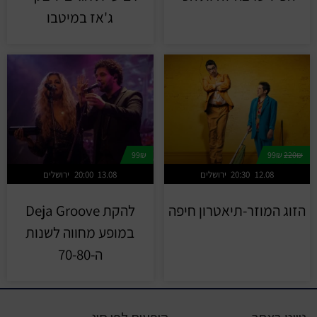
ג'אז במיטבו
99₪
99₪
220₪
12.08
20:30
ירושלים
13.08
20:00
ירושלים
הזוג המוזר-תיאטרון חיפה
להקת Deja Groove
במופע מחווה לשנות
ה-70-80